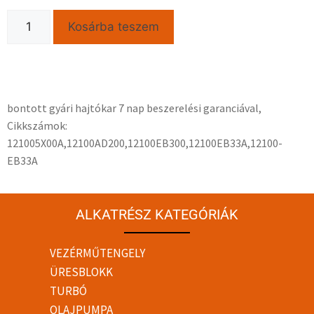
Kosárba teszem
bontott gyári hajtókar 7 nap beszerelési garanciával,
Cikkszámok:
121005X00A,12100AD200,12100EB300,12100EB33A,12100-
EB33A
ALKATRÉSZ KATEGÓRIÁK
VEZÉRMŰTENGELY
ÜRESBLOKK
TURBÓ
OLAJPUMPA