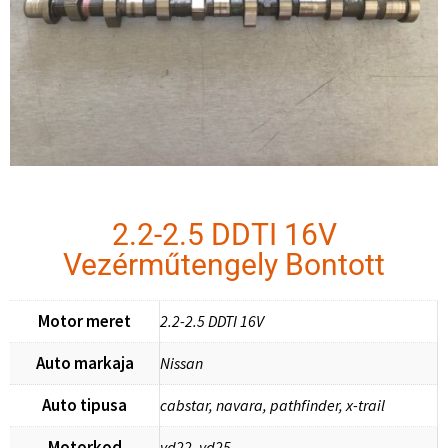
2.2-2.5 DDTI 16V
Vezérműtengely Bontott
Motor meret
2.2-2.5 DDTI 16V
Auto markaja
Nissan
Auto tipusa
cabstar, navara, pathfinder, x-trail
Motorkod
yd22, yd25