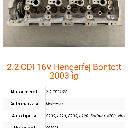
2.2 CDI 16V Hengerfej Bontott
2003-ig
Motor meret
2.2 CDI 16V
Auto markaja
Mercedes
Auto tipusa
C200, c220, E200, e220, Sprinter, v200, vito
Motorkod
OM611