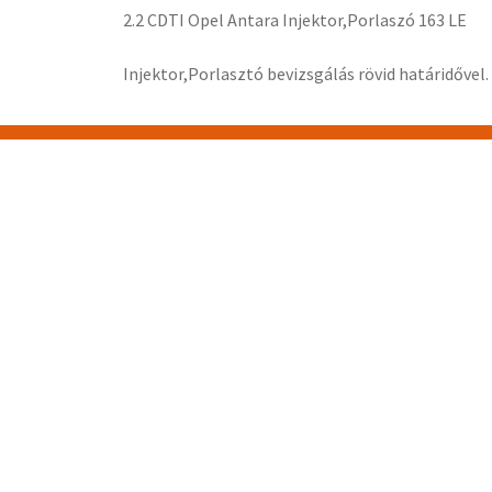
2.2 CDTI Opel Antara Injektor,Porlaszó 163 LE
Injektor,Porlasztó bevizsgálás rövid határidővel.
ALKATRÉSZ KATEGÓRIÁK
VEZÉRMŰTENGELY
ÜRESBLOKK
TURBÓ
OLAJPUMPA
NAGYNYOMÁSÚ
SZIVATTYÚ
MOTOR
KIEMELT
TERMÉKEK
HIMBATENGELY