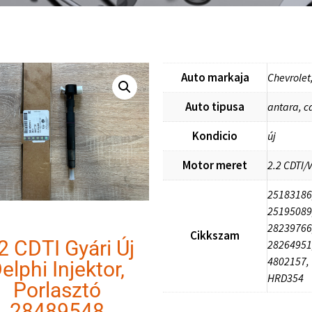
Auto markaja
Chevrolet
Auto tipusa
antara, c
Kondicio
új
Motor meret
2.2 CDTI/
25183186
25195089
28239766
Cikkszam
2 CDTI Gyári Új
28264951
4802157,
elphi Injektor,
HRD354
Porlasztó
28489548