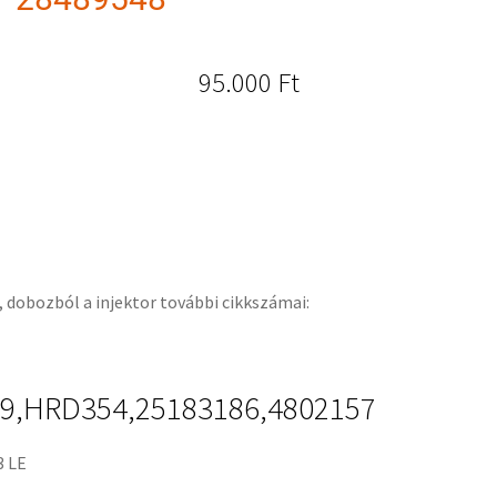
95.000
Ft
l, dobozból a injektor további cikkszámai:
89,HRD354,25183186,4802157
3 LE