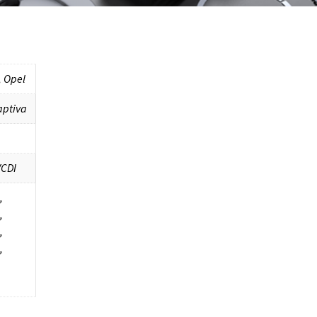
, Opel
aptiva
VCDI
,
,
,
,