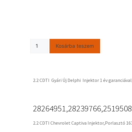
Kosárba teszem
2.2 CDTI Gyári Új Delphi Injektor 1 év garanciáva
28264951,28239766,251950
2.2 CDTI Chevrolet Captiva Injektor,Porlasztó 16