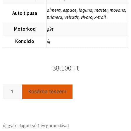
almera, espace, laguna, master, movano,
Auto tipusa
primera, velsatis, vivaro, x-trail
Motorkod
g9t
Kondicio
új
38.100
Ft
Kosárba teszem
új,gyári dugattyú 1 év garanciával