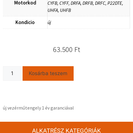
Motorkod
CYFB, CYFF, DRFA, DRFB, DRFC, P22DTE,
UHFA, UHFB
Kondicio
új
63.500
Ft
Kosárba teszem
új vezérműtengely 1 év garanciával
ALKATRÉSZ KATEGÓRIÁK