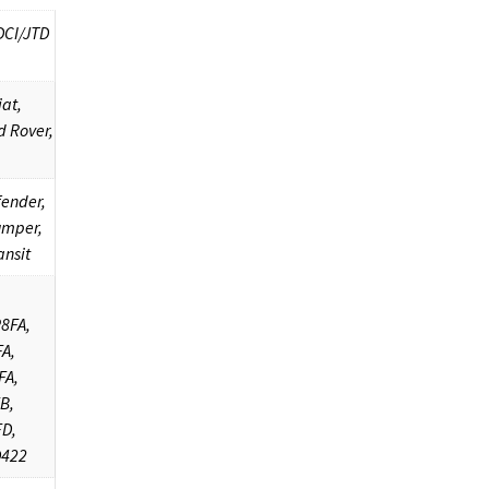
DCI/JTD
iat,
d Rover,
fender,
umper,
ansit
8FA,
A,
FA,
B,
FD,
D422