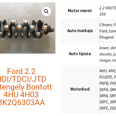
2.2 HDI/T
Motor meret
16V
Citroen, F
Auto markaja
Ford, Lan
Peugeot
boxer, de
Auto tipusa
ducato, j
ranger, tr
Ford 2.2
4HU, 4HV,
P22DTE, P
HDI/TDCI/JTD
P8FB, PGF
tengely Bontott
Motorkod
QVFA, QW
4HU 4H03
SRFA, SRF
BK2Q6303AA
SRFC, SR
SRFE, ZS