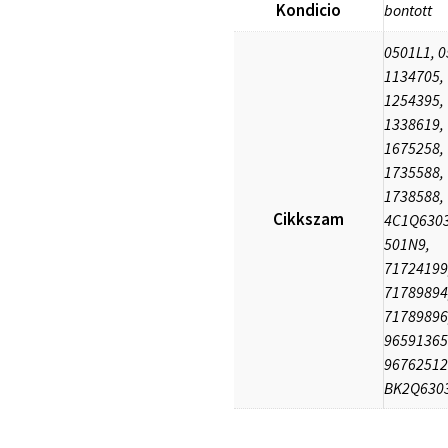
Kondicio
bontott
0501L1, 
1134705,
1254395,
1338619,
1675258,
1735588,
1738588,
Cikkszam
4C1Q6303
501N9,
71724199
71789894
71789896
96591365
96762512
BK2Q630