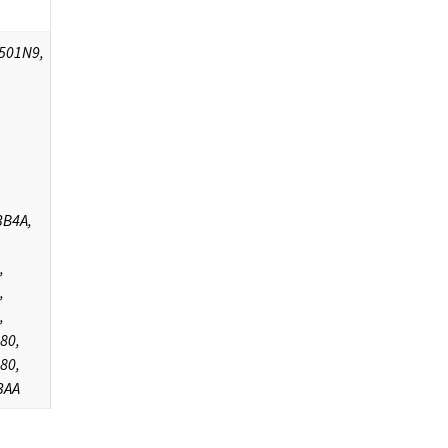
0501N9,
B4A,
,
,
,
80,
80,
3AA