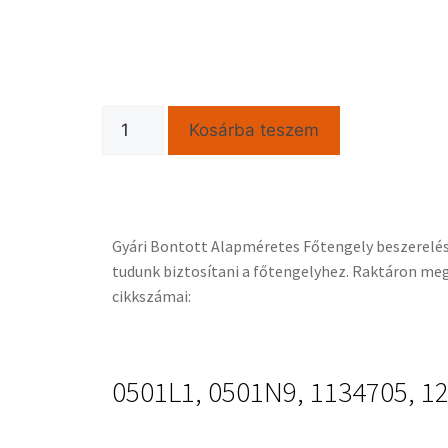
Kosárba teszem
Gyári Bontott Alapméretes Főtengely beszerelési 
tudunk biztosítani a főtengelyhez. Raktáron meg
cikkszámai:
0501L1, 0501N9, 1134705, 1
501N9, 71724199, 71789894