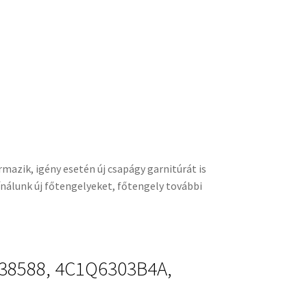
mazik, igény esetén új csapágy garnitúrát is
nálunk új főtengelyeket, főtengely további
738588, 4C1Q6303B4A,
 BK2Q6303AA