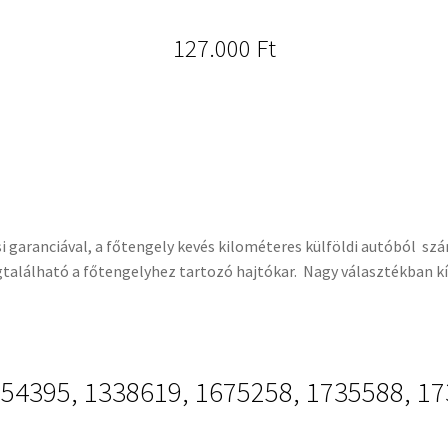
127.000
Ft
garanciával, a főtengely kevés kilométeres külföldi autóból szár
található a főtengelyhez tartozó hajtókar. Nagy választékban kí
254395, 1338619, 1675258, 1735588, 1
, 71789896, 9659136580, 9676251280,