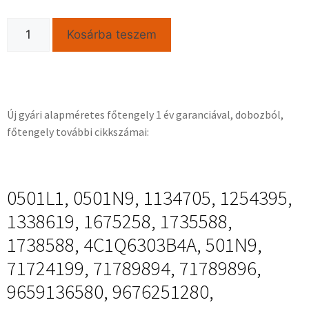
Kosárba teszem
Új gyári alapméretes főtengely 1 év garanciával, dobozból,
főtengely további cikkszámai:
0501L1, 0501N9, 1134705, 1254395,
1338619, 1675258, 1735588,
1738588, 4C1Q6303B4A, 501N9,
71724199, 71789894, 71789896,
9659136580, 9676251280,