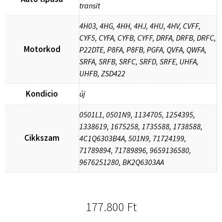
transit
4H03, 4HG, 4HH, 4HJ, 4HU, 4HV, CVFF,
CYF5, CYFA, CYFB, CYFF, DRFA, DRFB, DRFC,
Motorkod
P22DTE, P8FA, P8FB, PGFA, QVFA, QWFA,
SRFA, SRFB, SRFC, SRFD, SRFE, UHFA,
UHFB, ZSD422
Kondicio
új
0501L1, 0501N9, 1134705, 1254395,
1338619, 1675258, 1735588, 1738588,
Cikkszam
4C1Q6303B4A, 501N9, 71724199,
71789894, 71789896, 9659136580,
9676251280, BK2Q6303AA
177.800
Ft