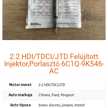
2.2 HDI/TDCI/JTD Felújított
Injektor,Porlasztó 6C1Q-9K546-
AC
Motor meret
2.2 HDI/TDCI/JTD
Auto markaja
Citroen, Ford, Peugeot
Auto tipusa
boxer, ducato, jumper, transit