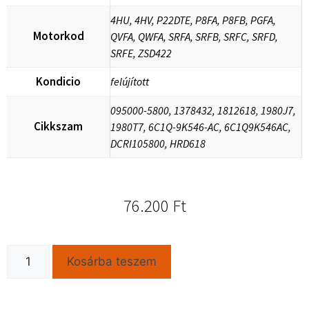
4HU, 4HV, P22DTE, P8FA, P8FB, PGFA,
Motorkod
QVFA, QWFA, SRFA, SRFB, SRFC, SRFD,
SRFE, ZSD422
Kondicio
felújított
095000-5800, 1378432, 1812618, 1980J7,
Cikkszam
1980T7, 6C1Q-9K546-AC, 6C1Q9K546AC,
DCRI105800, HRD618
76.200
Ft
Kosárba teszem