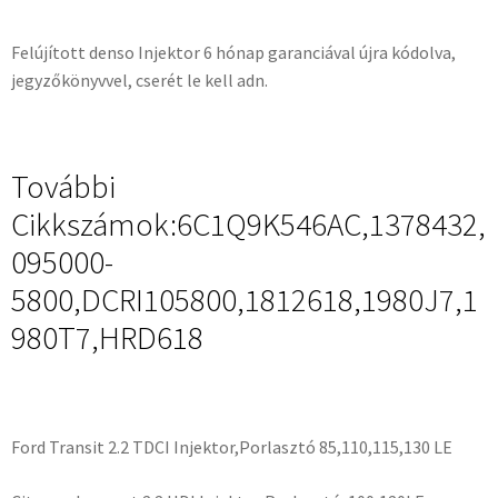
Felújított denso Injektor 6 hónap garanciával újra kódolva,
jegyzőkönyvvel, cserét le kell adn.
További
Cikkszámok:6C1Q9K546AC,1378432,
095000-
5800,DCRI105800,1812618,1980J7,1
980T7,HRD618
Ford Transit 2.2 TDCI Injektor,Porlasztó 85,110,115,130 LE