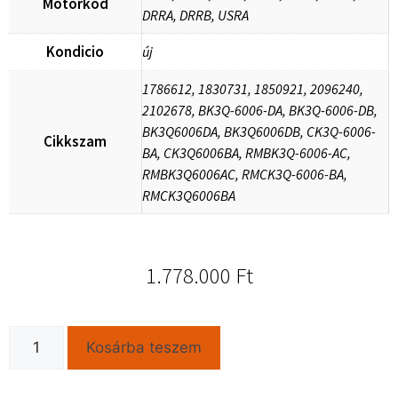
Motorkod
DRRA, DRRB, USRA
Kondicio
új
1786612, 1830731, 1850921, 2096240,
2102678, BK3Q-6006-DA, BK3Q-6006-DB,
BK3Q6006DA, BK3Q6006DB, CK3Q-6006-
Cikkszam
BA, CK3Q6006BA, RMBK3Q-6006-AC,
RMBK3Q6006AC, RMCK3Q-6006-BA,
RMCK3Q6006BA
1.778.000
Ft
Kosárba teszem