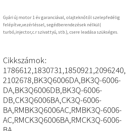
Gyári új motor 1 év garanciával, olajteknőtől szelepfedélig
felépítve,vezérléssel, segédberendezések nélkül(
turbó,injector,c.r szivattyú, stb.), csere leadása szükséges.
Cikkszámok:
1786612,1830731,1850921,2096240,
2102678,BK3Q6006DA,BK3Q-6006-
DA,BK3Q6006DB,BK3Q-6006-
DB,CK3Q6006BA,CK3Q-6006-
BA,RMBK3Q6006AC,RMBK3Q-6006-
AC,RMCK3Q6006BA,RMCK3Q-6006-
BA