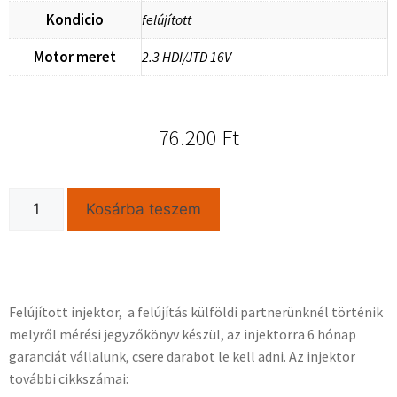
Kondicio
felújított
Motor meret
2.3 HDI/JTD 16V
76.200
Ft
Kosárba teszem
Felújított injektor, a felújítás külföldi partnerünknél történik
melyről mérési jegyzőkönyv készül, az injektorra 6 hónap
garanciát vállalunk, csere darabot le kell adni. Az injektor
további cikkszámai: