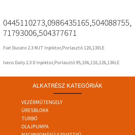
0445110273,0986435165,504088755,
71793006,504377671
Fiat Ducato 2.3 MJT Injektor,Porlasztó 120,130LE
Iveco Daily 2.3 D Injektor,Porlasztó 95,106,116,126,136LE
ALKATRÉSZ KATEGÓRIÁK
VEZÉRMŰTENGELY
ÜRESBLOKK
TURBÓ
OLAJPUMPA
NAGYNYOMÁSÚ SZIVATTYÚ