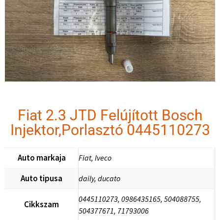
Fiat 2.3 JTD Felújított Bosch
Injektor,Porlasztó 0445110273
Auto markaja
Fiat, Iveco
Auto tipusa
daily, ducato
0445110273, 0986435165, 504088755,
Cikkszam
504377671, 71793006