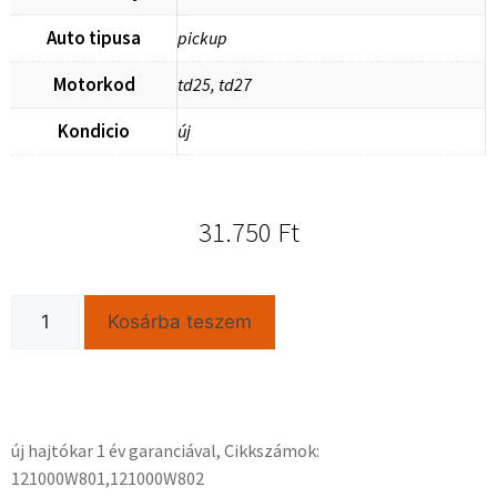
Auto tipusa
pickup
Motorkod
td25, td27
Kondicio
új
31.750
Ft
Kosárba teszem
új hajtókar 1 év garanciával, Cikkszámok:
121000W801,121000W802