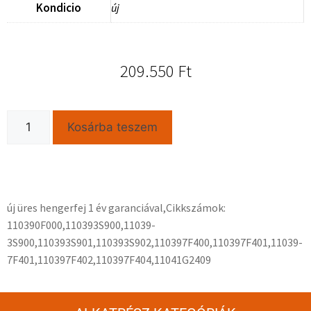
Kondicio
új
209.550
Ft
Kosárba teszem
új üres hengerfej 1 év garanciával,Cikkszámok:
110390F000,110393S900,11039-
3S900,110393S901,110393S902,110397F400,110397F401,11039-
7F401,110397F402,110397F404,11041G2409