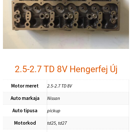
2.5-2.7 TD 8V Hengerfej Új
Motor meret
2.5-2.7 TD 8V
Auto markaja
Nissan
Auto tipusa
pickup
Motorkod
td25, td27