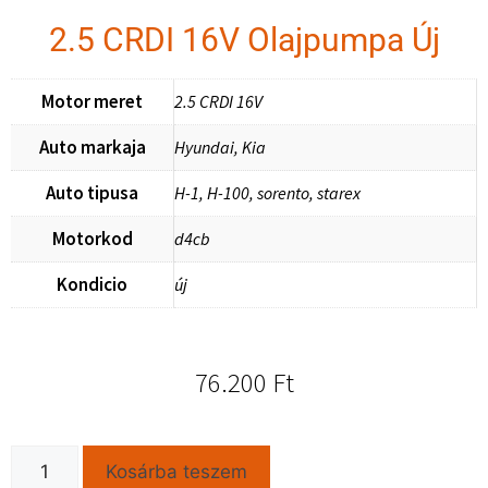
2.5 CRDI 16V Olajpumpa Új
Motor meret
2.5 CRDI 16V
Auto markaja
Hyundai, Kia
Auto tipusa
H-1, H-100, sorento, starex
Motorkod
d4cb
Kondicio
új
76.200
Ft
Kosárba teszem