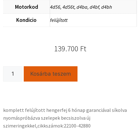
Motorkod
4d56, 4d56t, d4ba, d4bf, d4bh
Kondicio
felújított
139.700
Ft
Kosárba teszem
komplett felújított hengerfej 6 hónap garanciával síkolva
nyomáspróbázva szelepek becsiszolva új
szimeringekkel,cikkszámok:22100-42880