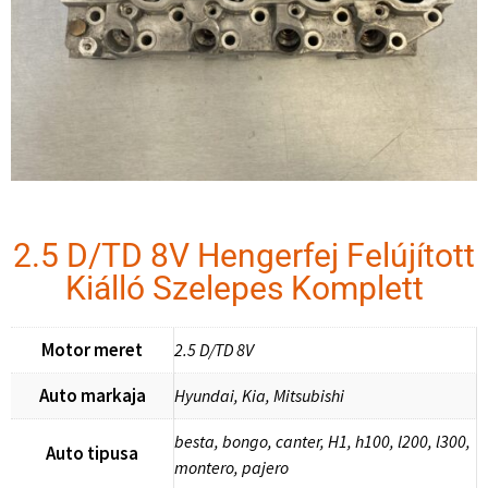
2.5 D/TD 8V Hengerfej Felújított
Kiálló Szelepes Komplett
Motor meret
2.5 D/TD 8V
Auto markaja
Hyundai, Kia, Mitsubishi
besta, bongo, canter, H1, h100, l200, l300,
Auto tipusa
montero, pajero