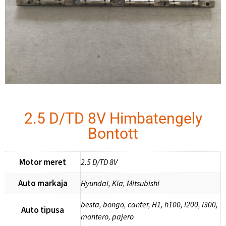
2.5 D/TD 8V Himbatengely
Bontott
Motor meret
2.5 D/TD 8V
Auto markaja
Hyundai, Kia, Mitsubishi
besta, bongo, canter, H1, h100, l200, l300,
Auto tipusa
montero, pajero