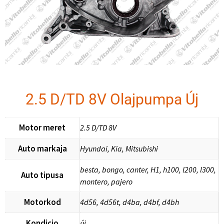
2.5 D/TD 8V Olajpumpa Új
Motor meret
2.5 D/TD 8V
Auto markaja
Hyundai, Kia, Mitsubishi
besta, bongo, canter, H1, h100, l200, l300,
Auto tipusa
montero, pajero
Motorkod
4d56, 4d56t, d4ba, d4bf, d4bh
Kondicio
új