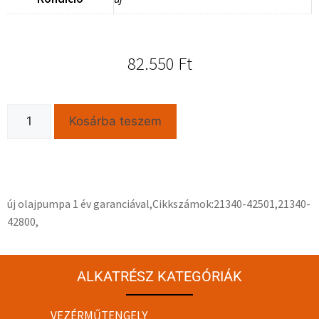
82.550
Ft
Kosárba teszem
új olajpumpa 1 év garanciával,Cikkszámok:21340-42501,21340-
42800,
ALKATRÉSZ KATEGÓRIÁK
VEZÉRMŰTENGELY