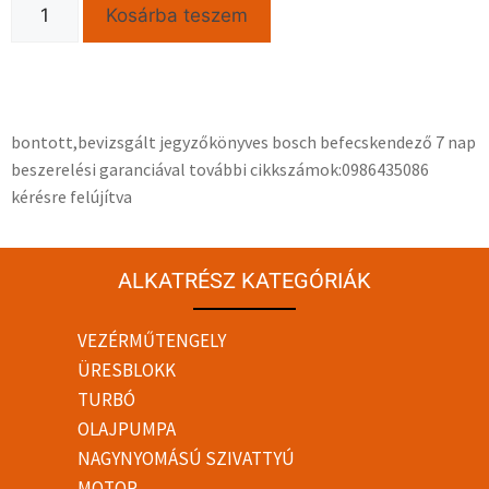
Kosárba teszem
bontott,bevizsgált jegyzőkönyves bosch befecskendező 7 nap
beszerelési garanciával további cikkszámok:0986435086
kérésre felújítva
ALKATRÉSZ KATEGÓRIÁK
VEZÉRMŰTENGELY
ÜRESBLOKK
TURBÓ
OLAJPUMPA
NAGYNYOMÁSÚ SZIVATTYÚ
MOTOR