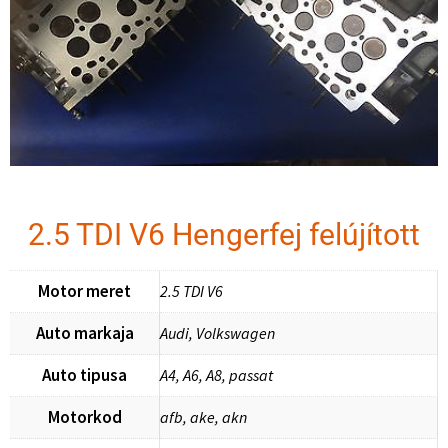
2.5 TDI V6 Hengerfej felújított
Motor meret
2.5 TDI V6
Auto markaja
Audi, Volkswagen
Auto tipusa
A4, A6, A8, passat
Motorkod
afb, ake, akn