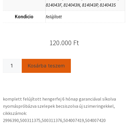
814043F, 814043N, 814043P, 814043S
Kondicio
felújított
120.000
Ft
Kosárba teszem
komplett felújított hengerfej 6 hónap garanciával síkolva
nyomáspróbázva szelepek becsiszolva új szimeringekkel,
cikkszámok:
2996390,500311375,500311376,504007419,504007420