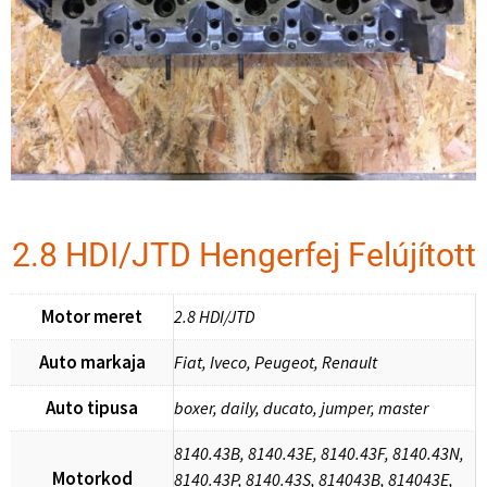
2.8 HDI/JTD Hengerfej Felújított
Motor meret
2.8 HDI/JTD
Auto markaja
Fiat, Iveco, Peugeot, Renault
Auto tipusa
boxer, daily, ducato, jumper, master
8140.43B, 8140.43E, 8140.43F, 8140.43N,
Motorkod
8140.43P, 8140.43S, 814043B, 814043E,