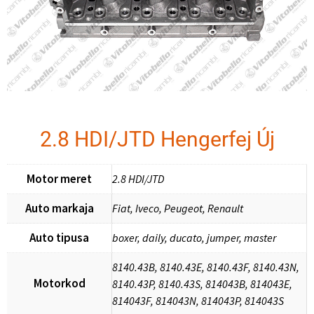
2.8 HDI/JTD Hengerfej Új
Motor meret
2.8 HDI/JTD
Auto markaja
Fiat, Iveco, Peugeot, Renault
Auto tipusa
boxer, daily, ducato, jumper, master
8140.43B, 8140.43E, 8140.43F, 8140.43N,
Motorkod
8140.43P, 8140.43S, 814043B, 814043E,
814043F, 814043N, 814043P, 814043S