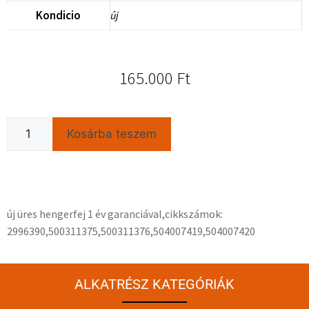
Kondicio
új
165.000
Ft
Kosárba teszem
új üres hengerfej 1 év garanciával,cikkszámok:
2996390,500311375,500311376,504007419,504007420
ALKATRÉSZ KATEGÓRIÁK