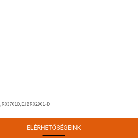
01D,R03701D,EJBR02901-D
ELÉRHETŐSÉGEINK