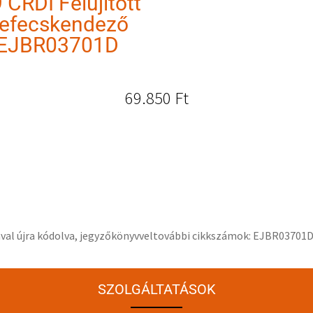
 CRDI Felújított
efecskendező
EJBR03701D
69.850
Ft
iával újra kódolva, jegyzőkönyvveltovábbi cikkszámok: EJBR037
SZOLGÁLTATÁSOK