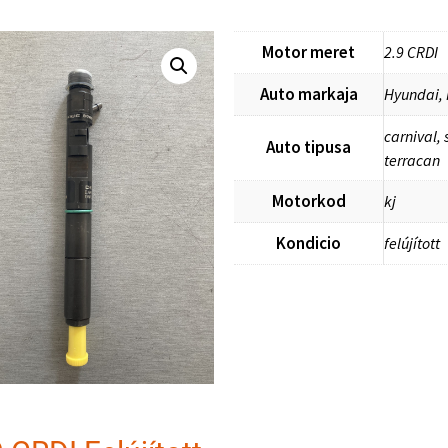
Motor meret
2.9 CRDI
Auto markaja
Hyundai, 
carnival,
Auto tipusa
terracan
Motorkod
kj
Kondicio
felújított