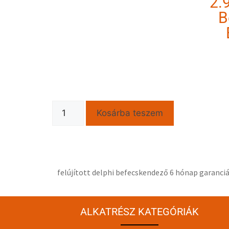
2.9
B
Kosárba teszem
felújított delphi befecskendező 6 hónap garanc
ALKATRÉSZ KATEGÓRIÁK