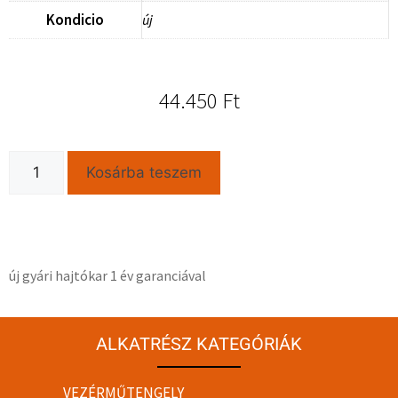
Kondicio
új
44.450
Ft
Kosárba teszem
új gyári hajtókar 1 év garanciával
ALKATRÉSZ KATEGÓRIÁK
VEZÉRMŰTENGELY