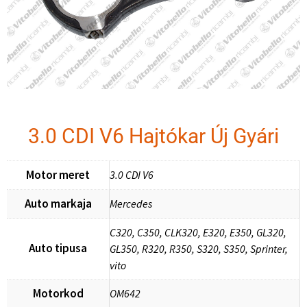
3.0 CDI V6 Hajtókar Új Gyári
Motor meret
3.0 CDI V6
Auto markaja
Mercedes
C320, C350, CLK320, E320, E350, GL320,
Auto tipusa
GL350, R320, R350, S320, S350, Sprinter,
vito
Motorkod
OM642