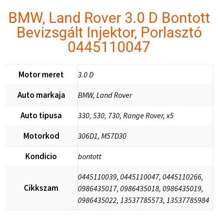
BMW, Land Rover 3.0 D Bontott
Bevizsgált Injektor, Porlasztó
0445110047
Motor meret
3.0 D
Auto markaja
BMW, Land Rover
Auto tipusa
330, 530, 730, Range Rover, x5
Motorkod
306D1, M57D30
Kondicio
bontott
0445110039, 0445110047, 0445110266,
Cikkszam
0986435017, 0986435018, 0986435019,
0986435022, 13537785573, 13537785984