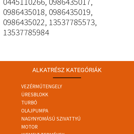
0445110266, 0986435017,
0986435018, 0986435019,
0986435022, 13537785573,
13537785984
ALKATRÉSZ KATEGÓRIÁK
VEZÉRMŰTENGELY
ÜRESBLOKK
TURBÓ
OLAJPUMPA
NAGYNYOMÁSÚ SZIVATTYÚ
MOTOR