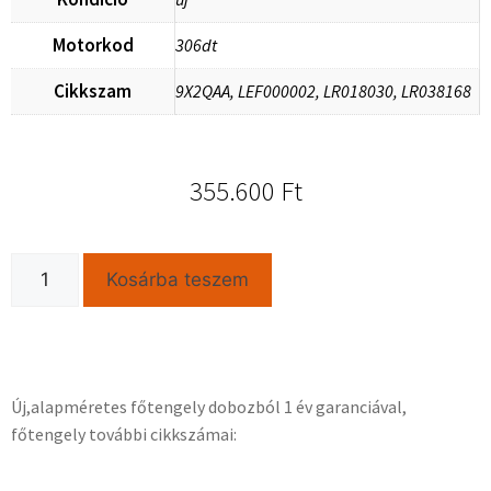
Motorkod
306dt
Cikkszam
9X2QAA, LEF000002, LR018030, LR038168
355.600
Ft
Kosárba teszem
Új,alapméretes főtengely dobozból 1 év garanciával,
főtengely további cikkszámai: