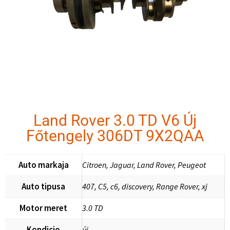
Land Rover 3.0 TD V6 Új
Főtengely 306DT 9X2QAA
Auto markaja
Citroen, Jaguar, Land Rover, Peugeot
Auto tipusa
407, C5, c6, discovery, Range Rover, xj
Motor meret
3.0 TD
Kondicio
új