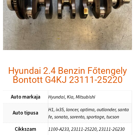
Hyundai 2.4 Benzin Főtengely
Bontott G4KJ 23111-25220
Auto markaja
Hyundai, Kia, Mitsubishi
H1, ix35, lancer, optima, outlander, santa
Auto tipusa
fe, sonata, sorento, sportage, tucson
Cikkszam
1100-A233, 23111-25220, 23111-2G230