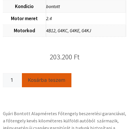
Kondicio
bontott
Motor meret
2.4
Motorkod
4B12, G4KC, G4KE, G4KJ
203.200
Ft
Kosárba teszem
Gyári Bontott Alapméretes Főtengely beszerelési garanciával,
a főtengely kevés kilométeres külföldi autóból származik,
igény esetén új csapágy garnitúrát is tudunk biztosítani a