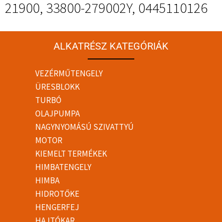
21900, 33800-279002Y, 0445110126
ALKATRÉSZ KATEGÓRIÁK
VEZÉRMŰTENGELY
ÜRESBLOKK
TURBÓ
OLAJPUMPA
NAGYNYOMÁSÚ SZIVATTYÚ
MOTOR
KIEMELT TERMÉKEK
HIMBATENGELY
HIMBA
HIDROTŐKE
HENGERFEJ
HAJTÓKAR