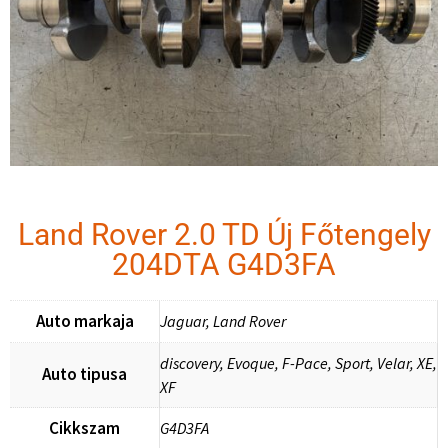
Land Rover 2.0 TD Új Főtengely
204DTA G4D3FA
Auto markaja
Jaguar, Land Rover
discovery, Evoque, F-Pace, Sport, Velar, XE,
Auto tipusa
XF
Cikkszam
G4D3FA