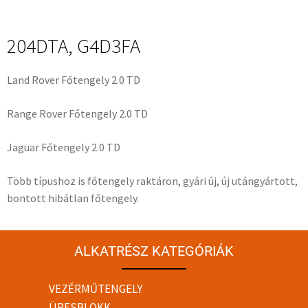
204DTA, G4D3FA
Land Rover Főtengely 2.0 TD
Range Rover Főtengely 2.0 TD
Jaguar Főtengely 2.0 TD
Több típushoz is főtengely raktáron, gyári új, új utángyártott,
bontott hibátlan főtengely.
ALKATRÉSZ KATEGÓRIÁK
VEZÉRMŰTENGELY
ÜRESBLOKK