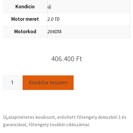
Kondicio
új
Motor meret
2.0 TD
Motorkod
204DTA
406.400
Ft
Kosárba teszem
Új,alapméretes kovácsolt, erősített főtengely dobozból 1 év
garanciával, főtengely további cikkszámai: