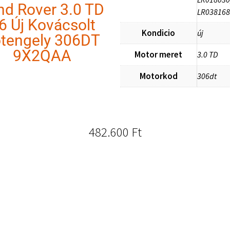
nd Rover 3.0 TD
LR038168
6 Új Kovácsolt
Kondicio
új
tengely 306DT
9X2QAA
Motor meret
3.0 TD
Motorkod
306dt
482.600
Ft