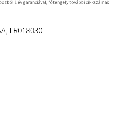
ozból 1 év garanciával, főtengely további cikkszámai:
AA, LR018030
 utángyártott, bontott hibátlan főtengely.