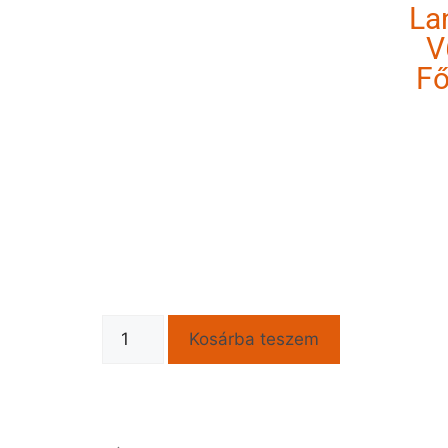
La
V
Fő
Kosárba teszem