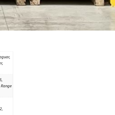
Jaguar,
r,
6,
, Range
2,
,