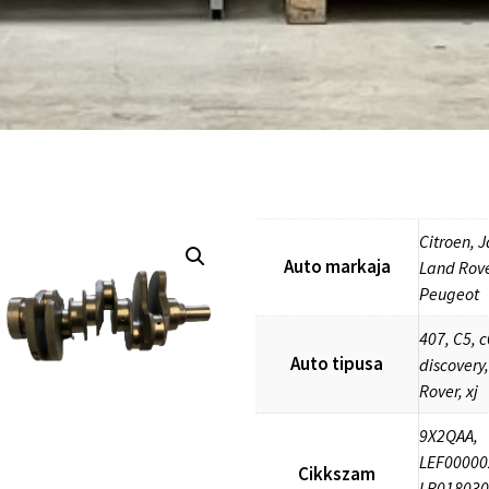
Citroen, 
Auto markaja
Land Rove
Peugeot
407, C5, c
Auto tipusa
discovery
Rover, xj
9X2QAA,
LEF00000
Cikkszam
LR018030