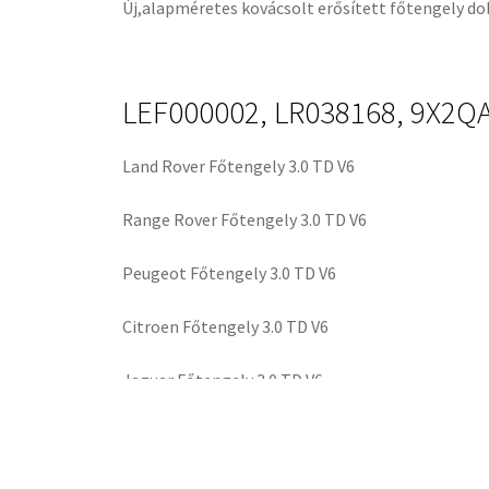
Új,alapméretes kovácsolt erősített főtengely dob
LEF000002, LR038168, 9X2Q
Land Rover Főtengely 3.0 TD V6
Range Rover Főtengely 3.0 TD V6
Peugeot Főtengely 3.0 TD V6
Citroen Főtengely 3.0 TD V6
Jaguar Főtengely 3.0 TD V6
Több típushoz is főtengely raktáron, gyári új, új