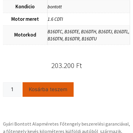
Kondicio
bontott
Motor meret
1.6 CDTI
B16DTC, B16DTE, B16DTH, B16DTJ, B16DTL,
Motorkod
B16DTN, B16DTR, B16DTU
203.200
Ft
Kosárba teszem
Gyári Bontott Alapméretes Főtengely beszerelési garanciával,
a főtengely kevés kilométeres külföldi autóból származik,