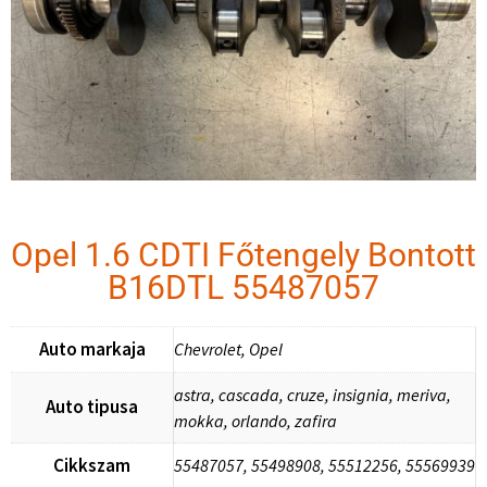
Opel 1.6 CDTI Főtengely Bontott
B16DTL 55487057
Auto markaja
Chevrolet, Opel
astra, cascada, cruze, insignia, meriva,
Auto tipusa
mokka, orlando, zafira
Cikkszam
55487057, 55498908, 55512256, 55569939