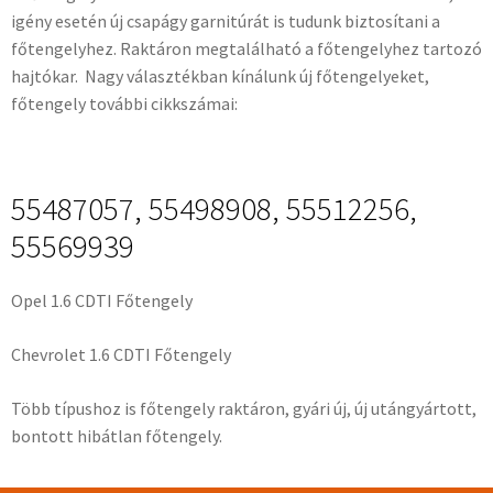
igény esetén új csapágy garnitúrát is tudunk biztosítani a
főtengelyhez. Raktáron megtalálható a főtengelyhez tartozó
hajtókar. Nagy választékban kínálunk új főtengelyeket,
főtengely további cikkszámai:
55487057, 55498908, 55512256,
55569939
Opel 1.6 CDTI Főtengely
Chevrolet 1.6 CDTI Főtengely
Több típushoz is főtengely raktáron, gyári új, új utángyártott,
bontott hibátlan főtengely.