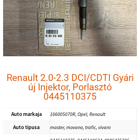
Renault 2.0-2.3 DCI/CDTI Gyári
új Injektor, Porlasztó
0445110375
Auto markaja
166005070R, Opel, Renault
Auto tipusa
master, movano, trafic, vivaro