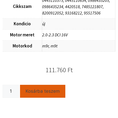
0445110375, 0445110634, 0986435205,
Cikkszam
0986435234, 4420518, 7485121807,
8200912052, 93168212, 95517506
Kondicio
új
Motor meret
2.0-2.3 DCI 16V
Motorkod
m9r, m9t
111.760
Ft
Kosárba teszem