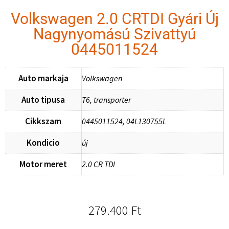
Volkswagen 2.0 CRTDI Gyári Új
Nagynyomású Szivattyú
0445011524
Auto markaja
Volkswagen
Auto tipusa
T6, transporter
Cikkszam
0445011524, 04L130755L
Kondicio
új
Motor meret
2.0 CR TDI
279.400
Ft