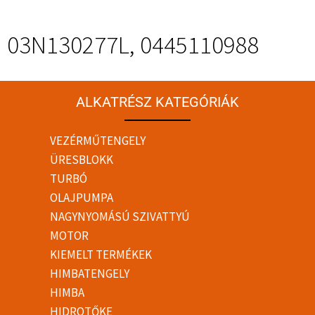
03N130277L, 0445110988
ALKATRÉSZ KATEGÓRIÁK
VEZÉRMŰTENGELY
ÜRESBLOKK
TURBÓ
OLAJPUMPA
NAGYNYOMÁSÚ SZIVATTYÚ
MOTOR
KIEMELT TERMÉKEK
HIMBATENGELY
HIMBA
HIDROTŐKE