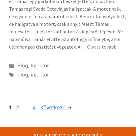
és Tamás egy parkolóban beszélgettek, miközben
Tamás régi Skoda Octaviáját hallgatták. A motor halk,
de egyenletlen alapjáratot adott. Bence elmosolyodott,
de hallgatva a motort, csak annyit felelt: Tamás
felnevetett. Injektor karbantartás lépésről lépésre Pár
nap múlva Tamás elvitte az autót egy műhelybe, ahol
ultrahangos tisztítást végeztek. A …
Olvass tovább
Blog
,
Injektor
blog
,
injektor
1
2
…
4
Következő
→