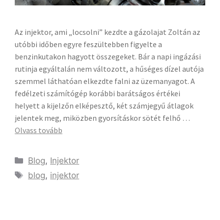
Az injektor, ami „locsolni” kezdte a gázolajat Zoltán az
utóbbi időben egyre feszültebben figyelte a
benzinkutakon hagyott összegeket. Bár a napi ingázási
rutinja egyáltalán nem változott, a hűséges dízel autója
szemmel láthatóan elkezdte falni az üzemanyagot. A
fedélzeti számítógép korábbi barátságos értékei
helyett a kijelzőn elképesztő, két számjegyű átlagok
jelentek meg, miközben gyorsításkor sötét felhő …
Olvass tovább
Blog
,
Injektor
blog
,
injektor