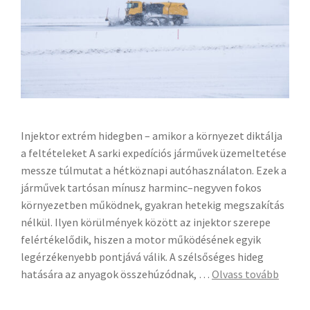
Injektor extrém hidegben – amikor a környezet diktálja
a feltételeket A sarki expedíciós járművek üzemeltetése
messze túlmutat a hétköznapi autóhasználaton. Ezek a
járművek tartósan mínusz harminc–negyven fokos
környezetben működnek, gyakran hetekig megszakítás
nélkül. Ilyen körülmények között az injektor szerepe
felértékelődik, hiszen a motor működésének egyik
legérzékenyebb pontjává válik. A szélsőséges hideg
hatására az anyagok összehúzódnak, …
Olvass tovább