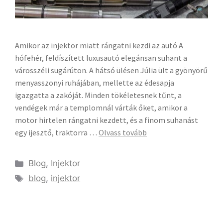
Amikor az injektor miatt rángatni kezdi az autó A
hófehér, feldíszített luxusautó elegánsan suhant a
városszéli sugárúton. A hátsó ülésen Júlia ült a gyönyörű
menyasszonyi ruhájában, mellette az édesapja
igazgatta a zakóját. Minden tökéletesnek tűnt, a
vendégek már a templomnál várták őket, amikor a
motor hirtelen rángatni kezdett, és a finom suhanást
egy ijesztő, traktorra …
Olvass tovább
Blog
,
Injektor
blog
,
injektor