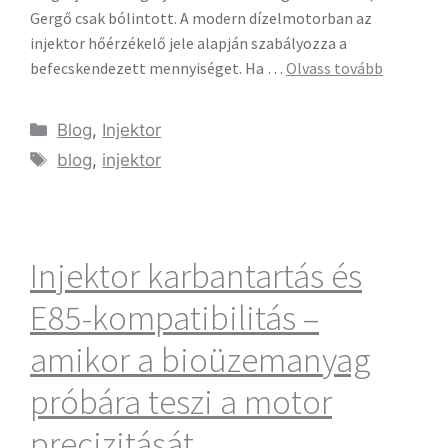
Gergő csak bólintott. A modern dízelmotorban az
injektor hőérzékelő jele alapján szabályozza a
befecskendezett mennyiséget. Ha …
Olvass tovább
Blog
,
Injektor
blog
,
injektor
Injektor karbantartás és
E85-kompatibilitás –
amikor a bioüzemanyag
próbára teszi a motor
precizitását