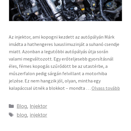
Az injektor, ami kopogni kezdett az autópályán Márk
imádta a hathengeres luxuslimuzinját a suhanó csendje
miatt. Azonban a legutóbbi autópályás útja során
valami megváltozott. Egy erőteljesebb gyorsításnál
éles, fémes kopogás szűrődött be az utastérbe, a
műszerfalon pedig sárgán felvillant a motorhiba
jelzése. Ez nem hangzik jól, olyan, mintha egy
kalapáccsal ütnék a blokkot – mondta …
Olvass tovább
Blog
,
Injektor
blog
,
injektor