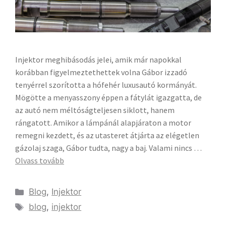
Injektor meghibásodás jelei, amik már napokkal
korábban figyelmeztethettek volna Gábor izzadó
tenyérrel szorította a hófehér luxusautó kormányát.
Mögötte a menyasszony éppen a fátylát igazgatta, de
az autó nem méltóságteljesen siklott, hanem
rángatott. Amikor a lámpánál alapjáraton a motor
remegni kezdett, és az utasteret átjárta az elégetlen
gázolaj szaga, Gábor tudta, nagy a baj. Valami nincs …
Olvass tovább
Blog
,
Injektor
blog
,
injektor