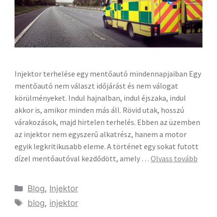
Injektor terhelése egy mentőautó mindennapjaiban Egy
mentőautó nem választ időjárást és nem válogat
körülményeket. Indul hajnalban, indul éjszaka, indul
akkor is, amikor minden más áll. Rövid utak, hosszú
várakozások, majd hirtelen terhelés. Ebben az üzemben
az injektor nem egyszerű alkatrész, hanem a motor
egyik legkritikusabb eleme. A történet egy sokat futott
dízel mentőautóval kezdődött, amely …
Olvass tovább
Blog
,
Injektor
blog
,
injektor