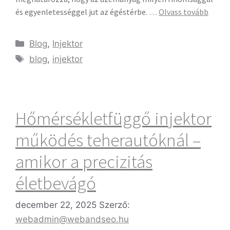
és egyenletességgel jut az égéstérbe. …
Olvass tovább
Blog
,
Injektor
blog
,
injektor
Hőmérsékletfüggő injektor
működés teherautóknál –
amikor a precizitás
életbevágó
december 22, 2025
Szerző:
webadmin@webandseo.hu