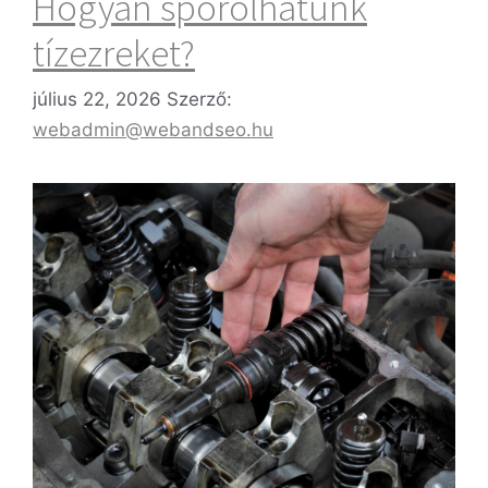
Hogyan spórolhatunk
tízezreket?
július 22, 2026
Szerző:
webadmin@webandseo.hu