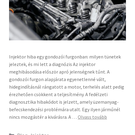
Injektor hiba egy gondozói furgonban: milyen tünetek
jeleztek, és mi lett a diagnózis Az injektor
meghibásodása először apró jelenségnek tűnt. A
gondozói furgon alapjárata egyenetlenné vált,
hidegindításnál rángatott a motor, terhelés alatt pedig
érezhetően csökkent a teljesítmény. A fedélzeti
diagnosztika hibakódot is jelzett, amely üzemanyag-
befecskendezési problémára utalt. Egy ilyen járműnél
nincs mozgástér a kivárásra. A …
Olvass tovább