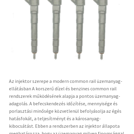
Az injektor szerepe a modern common rail üzemanyag-
ellátásban A korszerű dízel és benzines common rail
rendszerek működésének alapja a pontos üzemanyag-
adagolás. A befecskendezés időzítése, mennyisége és
porlasztási minősége közvetlenül befolyásolja az égés
hatásfokát, a teljesítményt és a károsanyag-
kibocsátást. Ebben a rendszerben az injektor állapota
meghatározza, hogy az üzemanyag milyen finomsággal