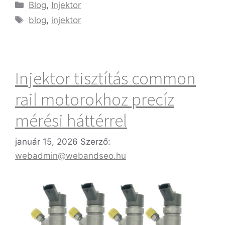
Blog
,
Injektor
blog
,
injektor
Injektor tisztítás common
rail motorokhoz precíz
mérési háttérrel
január 15, 2026
Szerző:
webadmin@webandseo.hu