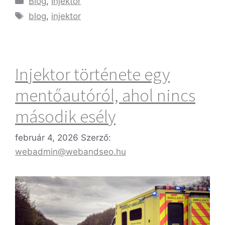
Blog
,
Injektor
blog
,
injektor
Injektor története egy
mentőautóról, ahol nincs
második esély
február 4, 2026
Szerző:
webadmin@webandseo.hu