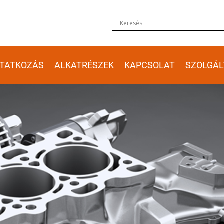
TATKOZÁS
ALKATRÉSZEK
KAPCSOLAT
SZOLGÁL