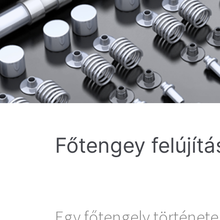
Főtengey felújítá
Egy főtengely története,