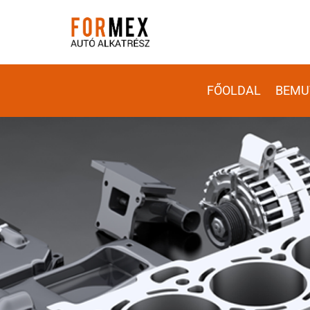
FŐOLDAL
BEMU