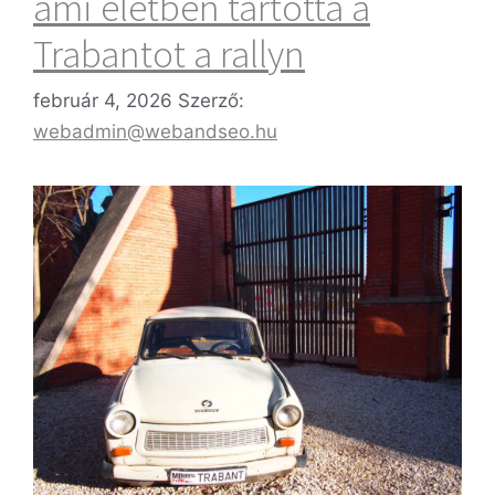
ami életben tartotta a
Trabantot a rallyn
február 4, 2026
Szerző:
webadmin@webandseo.hu