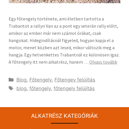
Egy főtengely története, ami életben tartotta a
Trabantot a rallyn Van az a pont egy veterán rally előtt,
amikor az ember már nem számol órákat, csak
hangokat. Hidegindításnál figyeled, hogyan kapja el a
motor, menet közben azt lesed, mikor változik meg a
hangja. Egy hetvenkettes Trabantnál ez különösen igaz.
A főtengely itt nem alkatrész, hanem …
Olvass tovább
Blog
,
Főtengely
,
Főtengey felújítás
blog
,
főtengely
,
főtengely felújítás
ALKATRÉSZ KATEGÓRIÁK