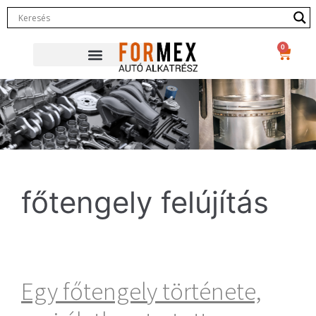
0
főtengely felújítás
Egy főtengely története,