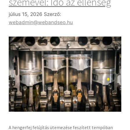
szemével: Idő az ellenség
július 15, 2026
Szerző:
webadmin@webandseo.hu
A hengerfej felújítás ütemezése feszített tempóban