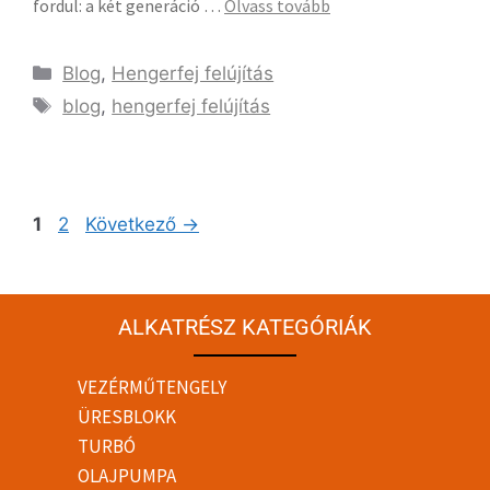
fordul: a két generáció …
Olvass tovább
Blog
,
Hengerfej felújítás
blog
,
hengerfej felújítás
1
2
Következő
→
ALKATRÉSZ KATEGÓRIÁK
VEZÉRMŰTENGELY
ÜRESBLOKK
TURBÓ
OLAJPUMPA