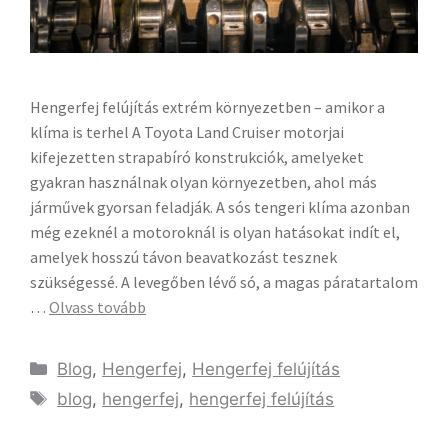
Hengerfej felújítás extrém környezetben – amikor a
klíma is terhel A Toyota Land Cruiser motorjai
kifejezetten strapabíró konstrukciók, amelyeket
gyakran használnak olyan környezetben, ahol más
járművek gyorsan feladják. A sós tengeri klíma azonban
még ezeknél a motoroknál is olyan hatásokat indít el,
amelyek hosszú távon beavatkozást tesznek
szükségessé. A levegőben lévő só, a magas páratartalom
…
Olvass tovább
Blog
,
Hengerfej
,
Hengerfej felújítás
blog
,
hengerfej
,
hengerfej felújítás