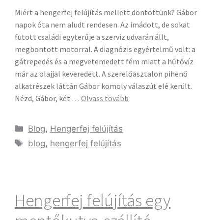
Miért a hengerfej felújítás mellett döntöttünk? Gábor
napok óta nem aludt rendesen. Az imádott, de sokat
futott családi egyterűje a szerviz udvarán állt,
megbontott motorral. A diagnózis egyértelmű volt: a
gátrepedés és a megvetemedett fém miatt a hűtővíz
már az olajjal keveredett. A szerelőasztalon pihenő
alkatrészek láttán Gábor komoly válaszút elé került.
Nézd, Gábor, két …
Olvass tovább
Blog
,
Hengerfej felújítás
blog
,
hengerfej felújítás
Hengerfej felújítás egy