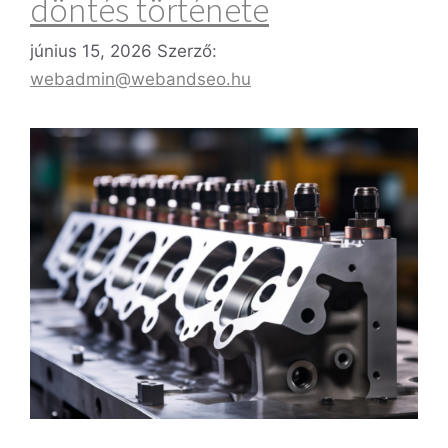
döntés története
június 15, 2026
Szerző:
webadmin@webandseo.hu