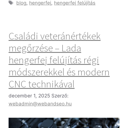
blog
,
hengerfej
,
hengerfej felújítás
Családi veteránértékek
megőrzése – Lada
hengerfej felújítás régi
módszerekkel és modern
CNC technikával
december 1, 2025
Szerző:
webadmin@webandseo.hu