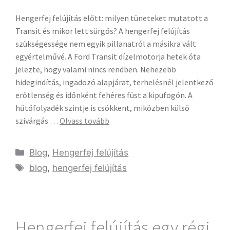
Hengerfej felújítás előtt: milyen tüneteket mutatott a
Transit és mikor lett sürgős? A hengerfej felújítás
szükségessége nem egyik pillanatról a másikra vált
egyértelművé. A Ford Transit dízelmotorja hetek óta
jelezte, hogy valami nincs rendben. Nehezebb
hidegindítás, ingadozó alapjárat, terhelésnél jelentkező
erőtlenség és időnként fehéres füst a kipufogón. A
hűtőfolyadék szintje is csökkent, miközben külső
szivárgás …
Olvass tovább
Blog
,
Hengerfej felújítás
blog
,
hengerfej felújítás
Hengerfej felújítás egy régi