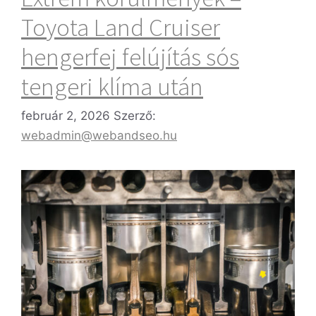
Toyota Land Cruiser
hengerfej felújítás sós
tengeri klíma után
február 2, 2026
Szerző:
webadmin@webandseo.hu