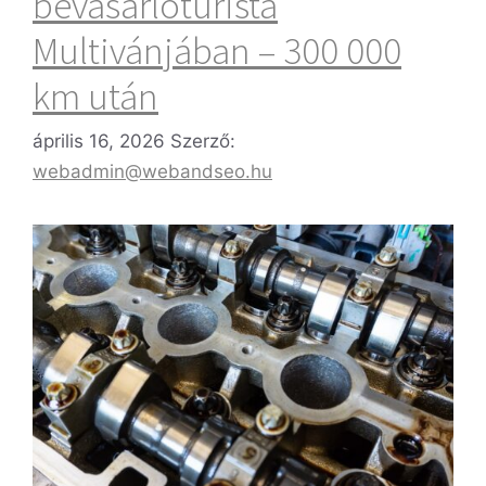
bevásárlóturista
Multivánjában – 300 000
km után
április 16, 2026
Szerző:
webadmin@webandseo.hu