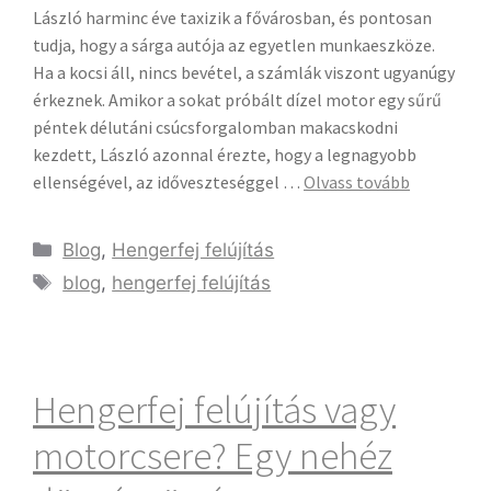
László harminc éve taxizik a fővárosban, és pontosan
tudja, hogy a sárga autója az egyetlen munkaeszköze.
Ha a kocsi áll, nincs bevétel, a számlák viszont ugyanúgy
érkeznek. Amikor a sokat próbált dízel motor egy sűrű
péntek délutáni csúcsforgalomban makacskodni
kezdett, László azonnal érezte, hogy a legnagyobb
ellenségével, az időveszteséggel …
Olvass tovább
Blog
,
Hengerfej felújítás
blog
,
hengerfej felújítás
Hengerfej felújítás vagy
motorcsere? Egy nehéz