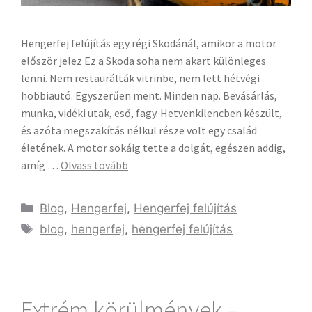
Hengerfej felújítás egy régi Skodánál, amikor a motor
először jelez Ez a Skoda soha nem akart különleges
lenni. Nem restaurálták vitrinbe, nem lett hétvégi
hobbiautó. Egyszerűen ment. Minden nap. Bevásárlás,
munka, vidéki utak, eső, fagy. Hetvenkilencben készült,
és azóta megszakítás nélkül része volt egy család
életének. A motor sokáig tette a dolgát, egészen addig,
amíg …
Olvass tovább
Blog
,
Hengerfej
,
Hengerfej felújítás
blog
,
hengerfej
,
hengerfej felújítás
Extrém körülmények –