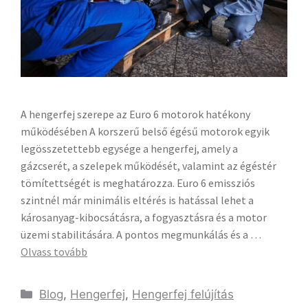
A hengerfej szerepe az Euro 6 motorok hatékony
működésében A korszerű belső égésű motorok egyik
legösszetettebb egysége a hengerfej, amely a
gázcserét, a szelepek működését, valamint az égéstér
tömítettségét is meghatározza. Euro 6 emissziós
szintnél már minimális eltérés is hatással lehet a
károsanyag-kibocsátásra, a fogyasztásra és a motor
üzemi stabilitására. A pontos megmunkálás és a …
Olvass tovább
Blog
,
Hengerfej
,
Hengerfej felújítás