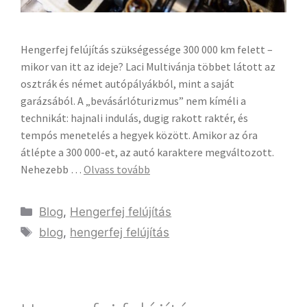
Hengerfej felújítás szükségessége 300 000 km felett –
mikor van itt az ideje? Laci Multivánja többet látott az
osztrák és német autópályákból, mint a saját
garázsából. A „bevásárlóturizmus” nem kíméli a
technikát: hajnali indulás, dugig rakott raktér, és
tempós menetelés a hegyek között. Amikor az óra
átlépte a 300 000-et, az autó karaktere megváltozott.
Nehezebb …
Olvass tovább
Blog
,
Hengerfej felújítás
blog
,
hengerfej felújítás