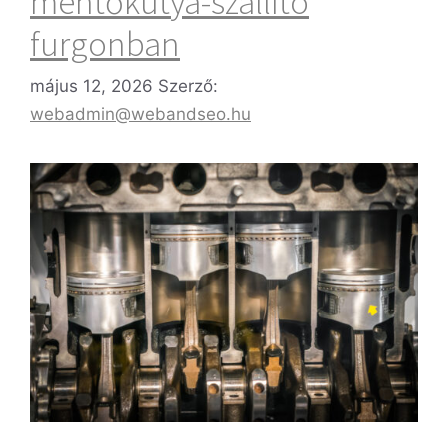
mentőkutya-szállító
furgonban
május 12, 2026
Szerző:
webadmin@webandseo.hu