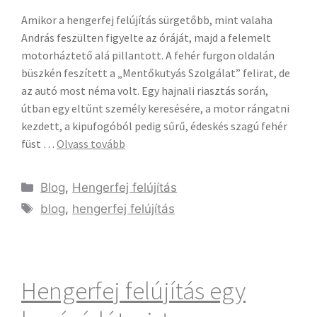
Amikor a hengerfej felújítás sürgetőbb, mint valaha
András feszülten figyelte az óráját, majd a felemelt
motorháztető alá pillantott. A fehér furgon oldalán
büszkén feszített a „Mentőkutyás Szolgálat” felirat, de
az autó most néma volt. Egy hajnali riasztás során,
útban egy eltűnt személy keresésére, a motor rángatni
kezdett, a kipufogóból pedig sűrű, édeskés szagú fehér
füst …
Olvass tovább
Blog
,
Hengerfej felújítás
blog
,
hengerfej felújítás
Hengerfej felújítás egy