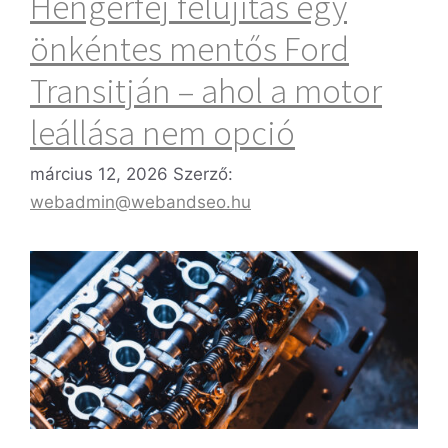
Hengerfej felújítás egy
önkéntes mentős Ford
Transitján – ahol a motor
leállása nem opció
március 12, 2026
Szerző:
webadmin@webandseo.hu