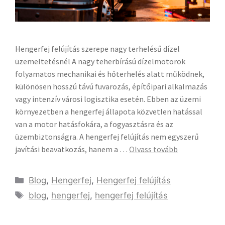
Hengerfej felújítás szerepe nagy terhelésű dízel
üzemeltetésnél A nagy teherbírású dízelmotorok
folyamatos mechanikai és hőterhelés alatt működnek,
különösen hosszú távú fuvarozás, építőipari alkalmazás
vagy intenzív városi logisztika esetén. Ebben az üzemi
környezetben a hengerfej állapota közvetlen hatással
van a motor hatásfokára, a fogyasztásra és az
üzembiztonságra. A hengerfej felújítás nem egyszerű
javítási beavatkozás, hanem a …
Olvass tovább
Blog
,
Hengerfej
,
Hengerfej felújítás
blog
,
hengerfej
,
hengerfej felújítás