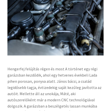
Hengerfej felújítás régen és most A történet egy régi
garázsban kezdődik, ahol egy hetvenes évekbeli Lada
pihen porosan, ponyva alatt. János bácsi, a család
legidősebb tagja, évtizedekig saját kezűleg javította az
autóit. Mellette áll az unokája, Máté, aki
autószerelőként már a modern CNC technológiával
dolgozik. A garázsban a beszélgetés lassan munkába