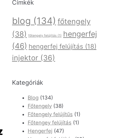
Címkék
blog
(134)
főtengely
hengerfej
(38)
főtengely felújítás
(1)
(46)
hengerfej felújítás
(18)
injektor
(36)
Kategóriák
Blog
(134)
Főtengely
(38)
Főtengely felújítűs
(1)
Főtengey felújítás
(1)
z
Hengerfej
(47)