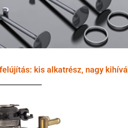
elújítás: kis alkatrész, nagy kihív