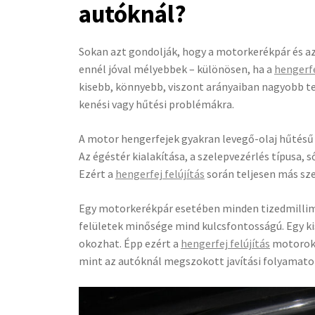
autóknál?
Sokan azt gondolják, hogy a motorkerékpár és a
ennél jóval mélyebbek – különösen, ha a
hengerfe
kisebb, könnyebb, viszont arányaiban nagyobb te
kenési vagy hűtési problémákra.
A motor hengerfejek gyakran levegő-olaj hűtésű
Az égéstér kialakítása, a szelepvezérlés típusa, 
Ezért a
hengerfej felújítás
során teljesen más sze
Egy motorkerékpár esetében minden tizedmillimét
felületek minősége mind kulcsfontosságú. Egy ki
okozhat. Épp ezért a
hengerfej felújítás
motorok 
mint az autóknál megszokott javítási folyamato