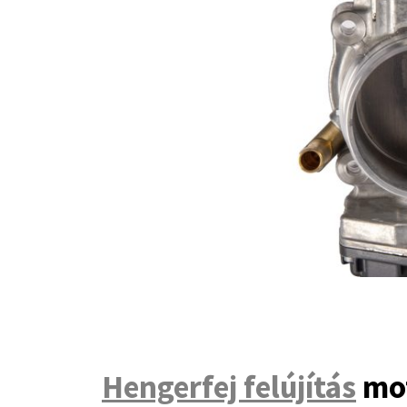
Hengerfej felújítás
mot