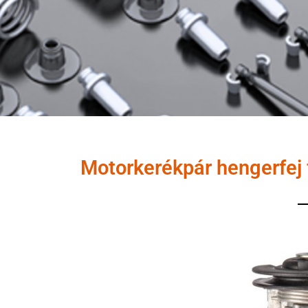
Motorkerékpár hengerfej f