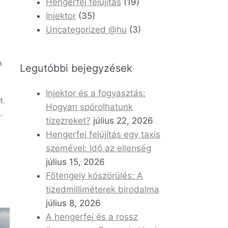
Hengerfej felújítás
(19)
Injektor
(35)
Uncategorized @hu
(3)
a
Legutóbbi bejegyzések
Injektor és a fogyasztás:
t.
Hogyan spórolhatunk
.
tízezreket?
július 22, 2026
Hengerfej felújítás egy taxis
szemével: Idő az ellenség
július 15, 2026
Főtengely köszörülés: A
tizedmilliméterek birodalma
július 8, 2026
A hengerfej és a rossz