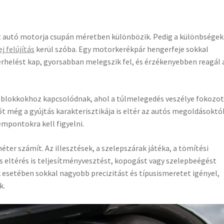
z autó motorja csupán méretben különbözik. Pedig a különbségek
j felújítás
kerül szóba. Egy motorkerékpár hengerfeje sokkal
rhelést kap, gyorsabban melegszik fel, és érzékenyebben reagál 
 blokkokhoz kapcsolódnak, ahol a túlmelegedés veszélye fokozot
sőt még a gyújtás karakterisztikája is eltér az autós megoldásoktól
mpontokra kell figyelni.
er számít. Az illesztések, a szelepszárak játéka, a tömítési
s eltérés is teljesítményvesztést, kopogást vagy szelepbeégést
esetében sokkal nagyobb precizitást és típusismeretet igényel,
k.