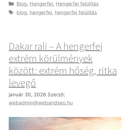
Blog
,
Hengerfej
,
Hengerfej felújítás
blog
,
hengerfej
,
hengerfej felújítás
Dakar rali – A hengerfej
extrém körülmények
között: extrém hőség, ritka
levegő
január 30, 2026
Szerző:
webadmin@webandseo.hu