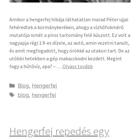
Amikor a hengerfej hibája láthatatlan marad Péter ujjai
fehéredtek a kormánykeréken, ahogy a vízhőfokmérő
mutatója ismét a piros tartomány felé kúszott. Ez volt a
nagyapja régi 1.9-es dízele, az autó, amin vezetni tanult,
és amit megfogadott, hogy örökké az utakon tart. De az
utóbbi hetekben a gép makacskodni kezdett. Megint
fogy a hűtővíz, apa? – …
Olvass tovább
Blog
,
Hengerfej
blog
,
hengerfej
Hengerfej repedés egy