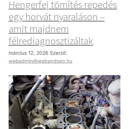
Hengerfej tömítés repedés
egy horvát nyaraláson –
amit majdnem
félrediagnosztizáltak
március 12, 2026
Szerző:
webadmin@webandseo.hu