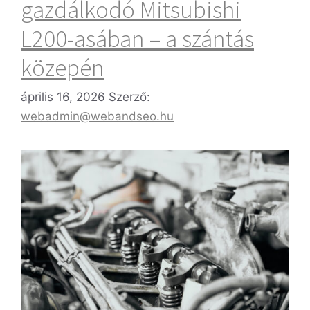
gazdálkodó Mitsubishi
L200-asában – a szántás
közepén
április 16, 2026
Szerző:
webadmin@webandseo.hu