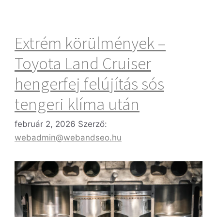
Extrém körülmények –
Toyota Land Cruiser
hengerfej felújítás sós
tengeri klíma után
február 2, 2026
Szerző:
webadmin@webandseo.hu