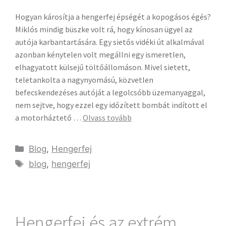
Hogyan károsítja a hengerfej épségét a kopogásos égés?
Miklós mindig büszke volt rá, hogy kínosan ügyel az
autója karbantartására. Egy sietős vidéki út alkalmával
azonban kénytelen volt megállni egy ismeretlen,
elhagyatott külsejű töltőállomáson. Mivel sietett,
teletankolta a nagynyomású, közvetlen
befecskendezéses autóját a legolcsóbb üzemanyaggal,
nem sejtve, hogy ezzel egy időzített bombát indított el
a motorháztető …
Olvass tovább
Blog
,
Hengerfej
blog
,
hengerfej
Hengerfej és az extrém