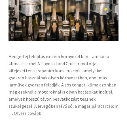
Hengerfej felújítás extrém környezetben – amikor a
klíma is terhel A Toyota Land Cruiser motorjai
kifejezetten strapabíró konstrukciók, amelyeket
gyakran használnak olyan környezetben, ahol más
járművek gyorsan feladják. A sós tengeri klíma azonban
még ezeknél a motoroknál is olyan hatásokat indít el,
amelyek hosszú távon beavatkozást tesznek
szükségessé. A levegőben lévő só, a magas páratartalom
…
Olvass tovább