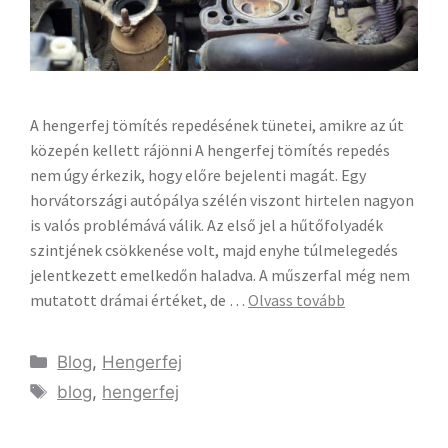
A hengerfej tömítés repedésének tünetei, amikre az út
közepén kellett rájönni A hengerfej tömítés repedés
nem úgy érkezik, hogy előre bejelenti magát. Egy
horvátországi autópálya szélén viszont hirtelen nagyon
is valós problémává válik. Az első jel a hűtőfolyadék
szintjének csökkenése volt, majd enyhe túlmelegedés
jelentkezett emelkedőn haladva. A műszerfal még nem
mutatott drámai értéket, de …
Olvass tovább
Blog
,
Hengerfej
blog
,
hengerfej