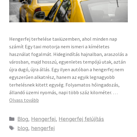
Hengerfej terhelése taxiüzemben, ahol minden nap
számít Egy taxi motorja nem ismeri a kíméletes
használat fogalmát. Hidegindítás hajnalban, araszolás a
városban, majd hosszú, egyenletes tempójú utak, aztán
újra dugó, újra állás. Egy ilyen autóban a hengerfej nem
egyszerűen alkatrész, hanem az egyik legnagyobb
terhelésnek kitett egység. Folyamatos hőingadozás,
állandó üzemi nyomás, napi több száz kilométer. …
Olvass tovább
Blog
,
Hengerfej
,
Hengerfej felújítás
blog
,
hengerfej