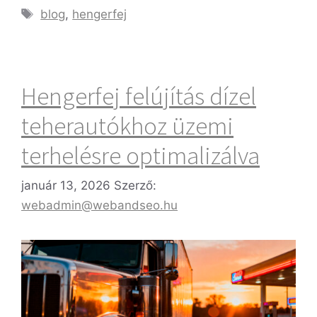
blog
,
hengerfej
Hengerfej felújítás dízel
teherautókhoz üzemi
terhelésre optimalizálva
január 13, 2026
Szerző:
webadmin@webandseo.hu