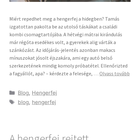
Miért repedhet meg a hengerfej a hidegben? Tamás
izgatottan pakolta be az utolsó táskákat a családi
kombi csomagtartójába. A hétvégi mátrai kirándulás
már régóta esedékes volt, a gyerekek alig várták a
szánkózást. Az időjárás-jelentés azonban makacs
mínuszokat jósolt éjszakára, ami egy autó belső
szerkezetének mindig komoly próbatétel. Ellenőrizted
a fagyállót, apa? – kérdezte a felesége, …
Olvass tovább
Blog
,
Hengerfej
blog
,
hengerfej
A hengerfej rejtett