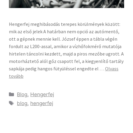
Hengerfej meghibásodás terepes körülmények között:
mik az első jelek A határban nem opció az autómentő,
ott a gépnek mennie kell. József éppen a tábla végén
fordult az L200-assal, amikor a vízhőfokmérő mutatója
hirtelen táncolni kezdett, majd a piros mezőbe ugrott. A
motorháztető alól gőz csapott fel, a kiegyenlítő tartály
sapkája pedig hangos fütyüléssel engedte el …
Olvass
tovább
Blog
,
Hengerfej
blog
,
hengerfej