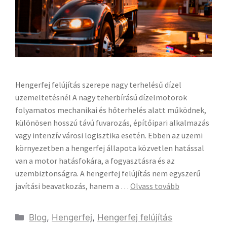
Hengerfej felújítás szerepe nagy terhelésű dízel
üzemeltetésnél A nagy teherbírású dízelmotorok
folyamatos mechanikai és hőterhelés alatt működnek,
különösen hosszú távú fuvarozás, építőipari alkalmazás
vagy intenzív városi logisztika esetén. Ebben az üzemi
környezetben a hengerfej állapota közvetlen hatással
van a motor hatásfokára, a fogyasztásra és az
üzembiztonságra. A hengerfej felújítás nem egyszerű
javítási beavatkozás, hanem a …
Olvass tovább
Blog
,
Hengerfej
,
Hengerfej felújítás