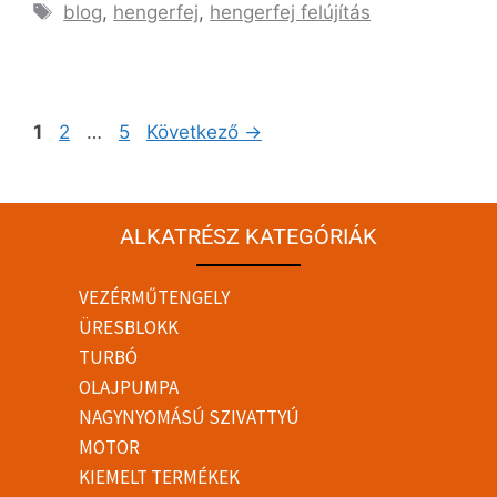
blog
,
hengerfej
,
hengerfej felújítás
1
2
…
5
Következő
→
ALKATRÉSZ KATEGÓRIÁK
VEZÉRMŰTENGELY
ÜRESBLOKK
TURBÓ
OLAJPUMPA
NAGYNYOMÁSÚ SZIVATTYÚ
MOTOR
KIEMELT TERMÉKEK