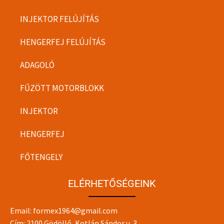
INJEKTOR FELÚJÍTÁS
HENGERFEJ FELÚJÍTÁS
ADAGOLÓ
FŰZÖTT MOTORBLOKK
INJEKTOR
HENGERFEJ
FŐTENGELY
ELÉRHETŐSÉGEINK
Email:
formex1964@gmail.com
Cím: 2100 Gödöllő, Kotlán Sándor u. 3