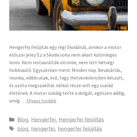
Hengerfej felújítás egy régi Skodánál, amikor a motor
először jelez Ez a Skoda soha nem akart különleges
lenni. Nem restaurálták vitrinbe, nem lett hétvégi
hobbiautó. Egyszerűen ment. Minden nap. Bevásárlás,
munka, vidéki utak, eső, fagy. Hetvenkilencben készült,
és azóta megszakítás nélkül része volt egy család
életének. A motor sokáig tette a dolgát, egészen addig,
amíg …
Olvass tovább
Blog
,
Hengerfej
,
Hengerfej felújítás
blog
,
hengerfej
,
hengerfej felújítás