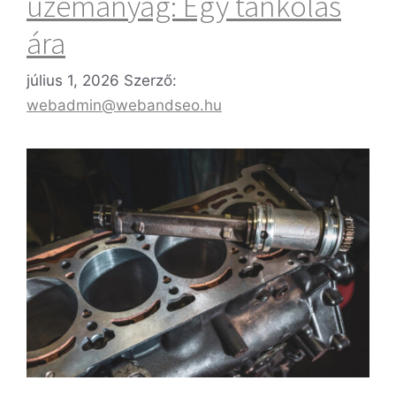
üzemanyag: Egy tankolás
ára
július 1, 2026
Szerző:
webadmin@webandseo.hu