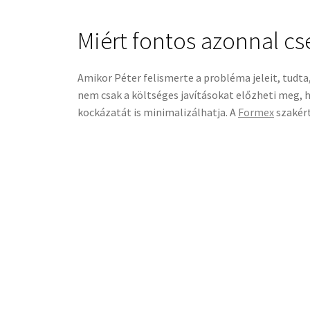
Miért fontos azonnal cs
Amikor Péter felismerte a probléma jeleit, tudta
nem csak a költséges javításokat előzheti meg, 
kockázatát is minimalizálhatja. A
Formex
szakért
jeleit észleljük, haladéktalanul forduljunk sza
biztonságosabb, mint a későbbi nagyobb problé
Péter azonnal elvitte autóját a Formex szervizéb
már itt, és mindig elégedetten távozott – ahol 
problémát.
Az eset emlékeztette őt és barátait arra, milye
figyelemmel kísérése. Egy jól működő főtengely
is garantálja.
ALKATRÉSZ KATEGÓRIÁK