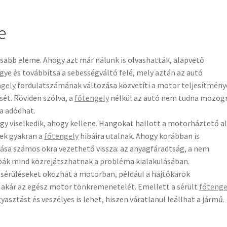
e
sabb eleme. Ahogy azt már nálunk is olvashatták, alapvető
egye és továbbítsa a sebességváltó felé, mely aztán az autó
ngely
fordulatszámának változása közvetíti a motor teljesítmény
ét. Röviden szólva, a
főtengely
nélkül az autó nem tudna mozogn
a adódhat.
gy viselkedik, ahogy kellene. Hangokat hallott a motorháztető al
tek gyakran a
főtengely
hibáira utalnak. Ahogy korábban is
ása számos okra vezethető vissza: az anyagfáradtság, a nem
hibák mind közrejátszhatnak a probléma kialakulásában.
 sérüléseket okozhat a motorban, például a hajtókarok
 akár az egész motor tönkremenetelét. Emellett a sérült
főtenge
asztást és veszélyes is lehet, hiszen váratlanul leállhat a jármű.