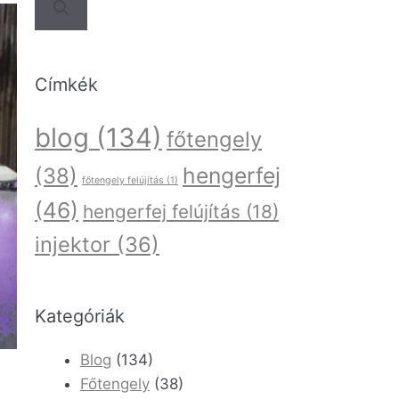
Címkék
blog
(134)
főtengely
hengerfej
(38)
főtengely felújítás
(1)
(46)
hengerfej felújítás
(18)
injektor
(36)
Kategóriák
Blog
(134)
Főtengely
(38)