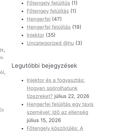
Főtengely felújítűs
(1)
Főtengey felújítás
(1)
Hengerfej
(47)
Hengerfej felújítás
(19)
Injektor
(35)
Uncategorized @hu
(3)
ét,
i.
Legutóbbi bejegyzések
ól,
Injektor és a fogyasztás:
Hogyan spórolhatunk
tízezreket?
július 22, 2026
Hengerfej felújítás egy taxis
ly
szemével: Idő az ellenség
július 15, 2026
Főtengely köszörülés: A