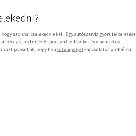
elekedni?
, hogy azonnal cselekednie kell. Egy autószerviz gyors felkeresése
hanem az úton történő váratlan leállásokat és a balesetek
ői azt javasolják, hogy ha a
főtengellyel
kapcsolatos probléma
kemberhez. A megelőzés mindig költséghatékonyabb és
mák kezelése.
e – nem volt véletlen a választás, hiszen többször is megfordult
a szakemberek gyorsan diagnosztizálták és javították a
főtengely
n fontos a rendszeres karbantartás és a gépjármű állapotának
 nem csak az autó élettartamát növeli, hanem a vezetés biztonsá
SZOLGÁLTATÁSOK