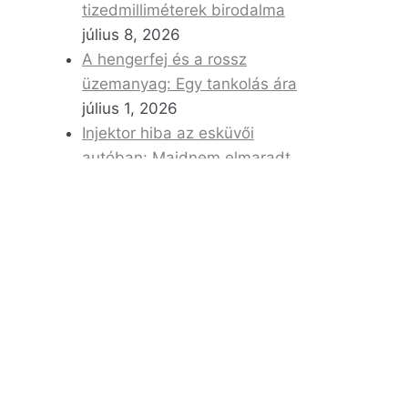
tizedmilliméterek birodalma
július 8, 2026
A hengerfej és a rossz
üzemanyag: Egy tankolás ára
július 1, 2026
Injektor hiba az esküvői
autóban: Majdnem elmaradt
a nász
június 22, 2026
gát
ELÉRHETŐSÉGEINK