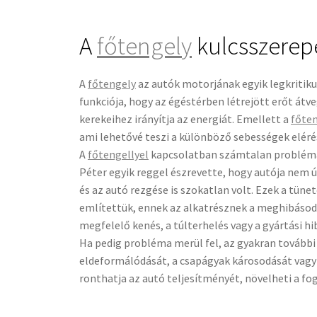
A
főtengely
kulcsszerep
A
főtengely
az autók motorjának egyik legkritiku
funkciója, hogy az égéstérben létrejött erőt átv
kerekeihez irányítja az energiát. Emellett a
főte
ami lehetővé teszi a különböző sebességek elérés
A
főtengellyel
kapcsolatban számtalan problém
Péter egyik reggel észrevette, hogy autója nem ú
és az autó rezgése is szokatlan volt. Ezek a tüne
említettük, ennek az alkatrésznek a meghibásod
megfelelő kenés, a túlterhelés vagy a gyártási 
Ha pedig probléma merül fel, az gyakran további
eldeformálódását, a csapágyak károsodását vagy
ronthatja az autó teljesítményét, növelheti a fogy