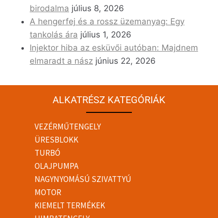
birodalma
július 8, 2026
A hengerfej és a rossz üzemanyag: Egy
tankolás ára
július 1, 2026
Injektor hiba az esküvői autóban: Majdnem
elmaradt a nász
június 22, 2026
ALKATRÉSZ KATEGÓRIÁK
VEZÉRMŰTENGELY
ÜRESBLOKK
TURBÓ
OLAJPUMPA
NAGYNYOMÁSÚ SZIVATTYÚ
MOTOR
KIEMELT TERMÉKEK