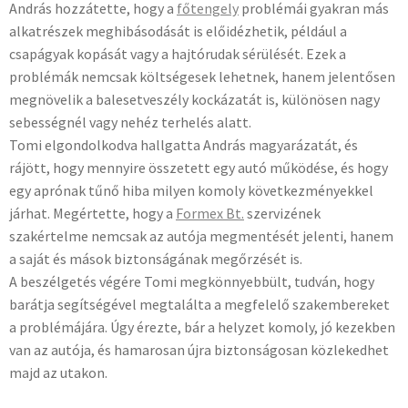
András hozzátette, hogy a
főtengely
problémái gyakran más
alkatrészek meghibásodását is előidézhetik, például a
csapágyak kopását vagy a hajtórudak sérülését. Ezek a
problémák nemcsak költségesek lehetnek, hanem jelentősen
megnövelik a balesetveszély kockázatát is, különösen nagy
sebességnél vagy nehéz terhelés alatt.
Tomi elgondolkodva hallgatta András magyarázatát, és
rájött, hogy mennyire összetett egy autó működése, és hogy
egy aprónak tűnő hiba milyen komoly következményekkel
járhat. Megértette, hogy a
Formex Bt.
szervizének
szakértelme nemcsak az autója megmentését jelenti, hanem
a saját és mások biztonságának megőrzését is.
A beszélgetés végére Tomi megkönnyebbült, tudván, hogy
barátja segítségével megtalálta a megfelelő szakembereket
a problémájára. Úgy érezte, bár a helyzet komoly, jó kezekben
van az autója, és hamarosan újra biztonságosan közlekedhet
majd az utakon.