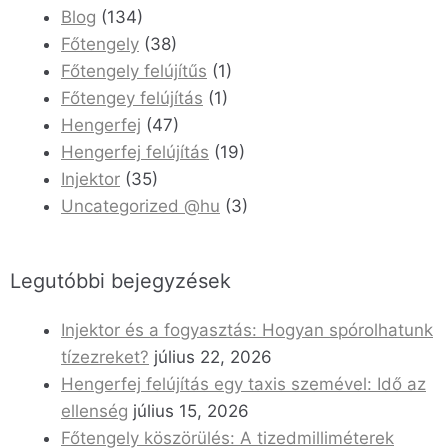
Blog
(134)
Főtengely
(38)
Főtengely felújítűs
(1)
Főtengey felújítás
(1)
Hengerfej
(47)
Hengerfej felújítás
(19)
Injektor
(35)
Uncategorized @hu
(3)
Legutóbbi bejegyzések
Injektor és a fogyasztás: Hogyan spórolhatunk
tízezreket?
július 22, 2026
Hengerfej felújítás egy taxis szemével: Idő az
ellenség
július 15, 2026
Főtengely köszörülés: A tizedmilliméterek