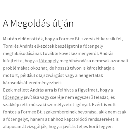
A Megoldás útján
Miután eldöntötték, hogy a
Formex Bt.
szervizét keresik fel,
Tomi és András elkezdtek beszélgetni a
főtengely
meghibásodásának további következményeiről. András
kifejtette, hogy a
főtengely
meghibásodása nemcsak azonnali
problémákat okozhat, de hosszú távon is károsíthatja a
motort, például olajszivárgást vagy a hengerfalak
károsodását eredményezheti.
Ezek mellett András arra is felhívta a figyelmet, hogy a
főtengely
javítása vagy cseréje nem egyszerű feladat, és
szakképzett műszaki személyzetet igényel. Ezért is volt
fontos a
Formex Bt.
szakembereinek bevonása, akik nem csak
a
főtengelyt
, hanem az ahhoz kapcsolódó rendszereket is
alaposan átvizsgálják, hogy a javítás teljes körű legyen.