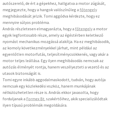
autószerelő, de ért a gépekhez, hallgatva a motor zúgását,
megjegyezte, hogy a hangok valószínűleg a
főtengely
meghibásodását jelzik. Tomi aggódva kérdezte, hogy ez
mennyire súlyos probléma.
András részletesen elmagyarázta, hogy a
főtengely
a motor
egyik legfontosabb része, amely az égéstérben keletkező
nyomást mechanikus mozgássá alakítja. Ha ez meghibásodik,
az komoly következményekkel járhat, mint például az
egyenlőtlen motorfutás, teljesítménycsökkenés, vagy akár a
motor teljes leállása. Egy ilyen meghibásodás nemcsak az
autózás élményét rontja, hanem veszélyezteti a vezető és az
utasok biztonságát is.
Tomi egyre inkább aggodalmaskodott, tudván, hogy autója
nemcsak egy közlekedési eszköz, hanem munkájának
nélkülözhetetlen része is. András ekkor javasolta, hogy
forduljanak a
Formex Bt.
szakértőihez, akik specializálódtak
ilyen típusú problémák megoldására.