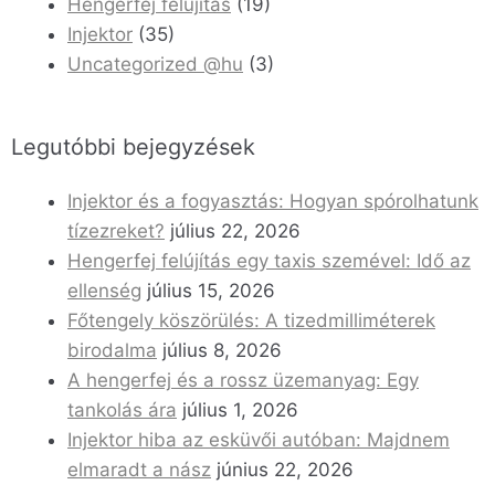
Hengerfej felújítás
(19)
Injektor
(35)
Uncategorized @hu
(3)
Legutóbbi bejegyzések
Injektor és a fogyasztás: Hogyan spórolhatunk
tízezreket?
július 22, 2026
Hengerfej felújítás egy taxis szemével: Idő az
ellenség
július 15, 2026
Főtengely köszörülés: A tizedmilliméterek
birodalma
július 8, 2026
A hengerfej és a rossz üzemanyag: Egy
tankolás ára
július 1, 2026
Injektor hiba az esküvői autóban: Majdnem
elmaradt a nász
június 22, 2026