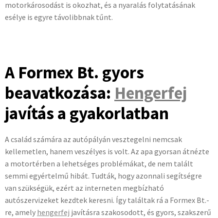
motorkárosodást is okozhat, és a nyaralás folytatásának
esélye is egyre távolibbnak tűnt.
A Formex Bt. gyors
beavatkozása:
Hengerfej
javítás a gyakorlatban
A család számára az autópályán vesztegelni nemcsak
kellemetlen, hanem veszélyes is volt. Az apa gyorsan átnézte
a motortérben a lehetséges problémákat, de nem talált
semmi egyértelmű hibát. Tudták, hogy azonnali segítségre
van szükségük, ezért az interneten megbízható
autószervizeket kezdtek keresni. Így találtak rá a Formex Bt.-
re, amely
hengerfej
javításra szakosodott, és gyors, szakszerű