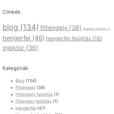
Címkék
blog
(134)
főtengely
(38)
főtengely felújítás
(1)
hengerfej
(46)
hengerfej felújítás
(18)
injektor
(36)
Kategóriák
Blog
(134)
Főtengely
(38)
Főtengely felújítűs
(1)
Főtengey felújítás
(1)
Hengerfej
(47)