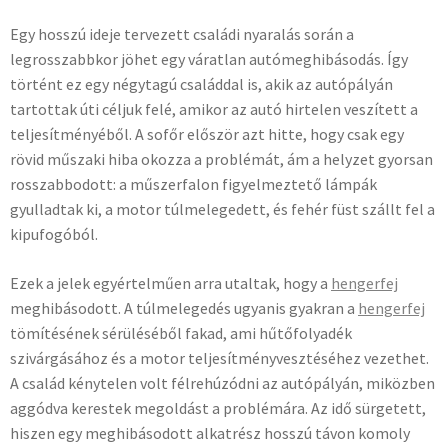
Egy hosszú ideje tervezett családi nyaralás során a
legrosszabbkor jöhet egy váratlan autómeghibásodás. Így
történt ez egy négytagú családdal is, akik az autópályán
tartottak úti céljuk felé, amikor az autó hirtelen veszített a
teljesítményéből. A sofőr először azt hitte, hogy csak egy
rövid műszaki hiba okozza a problémát, ám a helyzet gyorsan
rosszabbodott: a műszerfalon figyelmeztető lámpák
gyulladtak ki, a motor túlmelegedett, és fehér füst szállt fel a
kipufogóból.
Ezek a jelek egyértelműen arra utaltak, hogy a
hengerfej
meghibásodott. A túlmelegedés ugyanis gyakran a
hengerfej
tömítésének sérüléséből fakad, ami hűtőfolyadék
szivárgásához és a motor teljesítményvesztéséhez vezethet.
A család kénytelen volt félrehúzódni az autópályán, miközben
aggódva kerestek megoldást a problémára. Az idő sürgetett,
hiszen egy meghibásodott alkatrész hosszú távon komoly