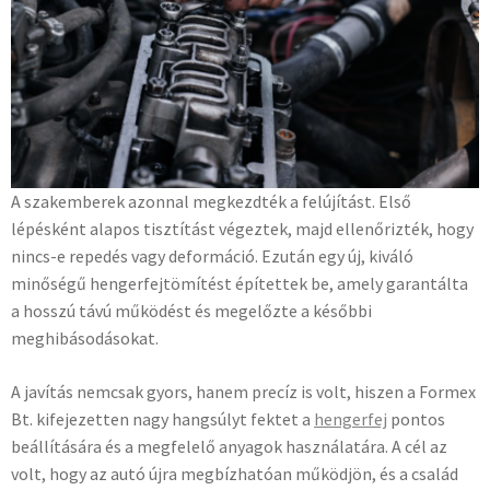
A szakemberek azonnal megkezdték a felújítást. Első
lépésként alapos tisztítást végeztek, majd ellenőrizték, hogy
nincs-e repedés vagy deformáció. Ezután egy új, kiváló
minőségű hengerfejtömítést építettek be, amely garantálta
a hosszú távú működést és megelőzte a későbbi
meghibásodásokat.
A javítás nemcsak gyors, hanem precíz is volt, hiszen a Formex
Bt. kifejezetten nagy hangsúlyt fektet a
hengerfej
pontos
beállítására és a megfelelő anyagok használatára. A cél az
volt, hogy az autó újra megbízhatóan működjön, és a család