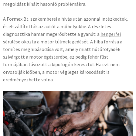
megoldást kínált hasonló problémákra.
A Formex Bt. szakemberei a hívás után azonnal intézkedtek,
és elszállították az autót a műhelyükbe. A részletes
diagnosztika hamar megerősítette a gyanút: a
hengerfej
sérülése okozta a motor túlmelegedését. A hiba forrása a
tömítés meghibásodása volt, amely miatt hűtőfolyadék
szivárgott a motor égésterébe, ez pedig fehér füst
formájában távozott a kipufogón keresztül. Ha ezt nem
orvosolják időben, a motor végleges károsodását is
eredményezhette volna.