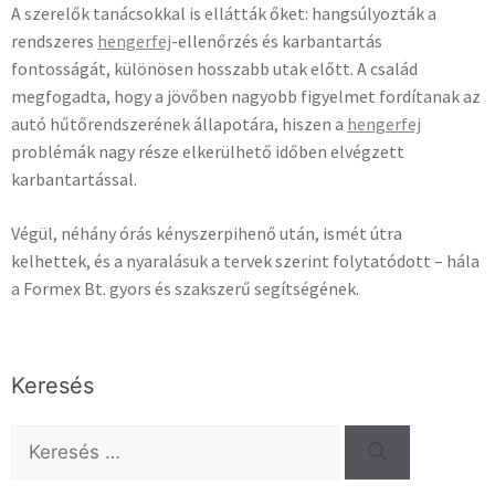
A szerelők tanácsokkal is ellátták őket: hangsúlyozták a
rendszeres
hengerfej
-ellenőrzés és karbantartás
fontosságát, különösen hosszabb utak előtt. A család
megfogadta, hogy a jövőben nagyobb figyelmet fordítanak az
autó hűtőrendszerének állapotára, hiszen a
hengerfej
problémák nagy része elkerülhető időben elvégzett
karbantartással.
Végül, néhány órás kényszerpihenő után, ismét útra
kelhettek, és a nyaralásuk a tervek szerint folytatódott – hála
a Formex Bt. gyors és szakszerű segítségének.
Keresés