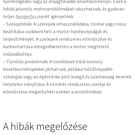
túlmelegedés vagy az anyagfáradás következményei. Ezek a
hibák jelentős motorproblémákat okozhatnak, és gyakran
teljes
hengerfej
cserét igényelnek.
– Szelephibák: A szelepek elhasználódása, törése vagy rossz
beállítása csökkentheti a motor hatékonyságát és
teljesítményét. A szelepek rendszeres ellenőrzése és
karbantartása elengedhetetlen a motor megfelelő
működéséhez.
– Tömítés problémák: A tömítések hibái komoly
következményekkel járhatnak, például hűtőfolyadék-
szivárgás vagy az égéstérbe jutó levegő és üzemanyag keverék
helytelen irányítása. A tömítés rendszeres cseréje és
ellenőrzése megelőzheti ezeket a problémákat.
A hibák megelőzése