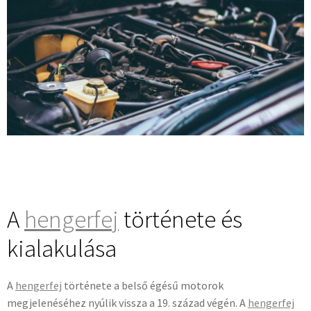
A
hengerfej
története és
kialakulása
A
hengerfej
története a belső égésű motorok
megjelenéséhez nyúlik vissza a 19. század végén. A
hengerfej