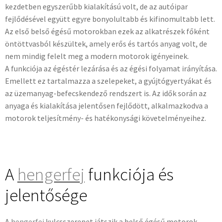
kezdetben egyszerűbb kialakítású volt, de az autóipar
fejlődésével együtt egyre bonyolultabb és kifinomultabb lett.
Az első belső égésű motorokban ezek az alkatrészek főként
öntöttvasból készültek, amely erős és tartós anyag volt, de
nem mindig felelt meg a modern motorok igényeinek.
A funkciója az égéstér lezárása és az égési folyamat irányítása.
Emellett ez tartalmazza a szelepeket, a gyújtógyertyákat és
az üzemanyag-befecskendező rendszert is. Az idők során az
anyaga és kialakítása jelentősen fejlődött, alkalmazkodva a
motorok teljesítmény- és hatékonysági követelményeihez.
A
hengerfej
funkciója és
jelentősége
A
hengerfej
kulcsszerepet játszik a belső égésű motorok