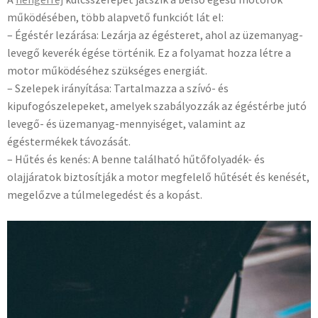
működésében, több alapvető funkciót lát el:
– Égéstér lezárása: Lezárja az égésteret, ahol az üzemanyag-
levegő keverék égése történik. Ez a folyamat hozza létre a
motor működéséhez szükséges energiát.
– Szelepek irányítása: Tartalmazza a szívó- és
kipufogószelepeket, amelyek szabályozzák az égéstérbe jutó
levegő- és üzemanyag-mennyiséget, valamint az
égéstermékek távozását.
– Hűtés és kenés: A benne található hűtőfolyadék- és
olajjáratok biztosítják a motor megfelelő hűtését és kenését,
megelőzve a túlmelegedést és a kopást.