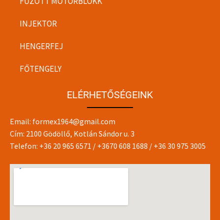
FŰZÖTT MOTORBLOKK
INJEKTOR
HENGERFEJ
FŐTENGELY
ELÉRHETŐSÉGEINK
Email:
formex1964@gmail.com
Cím: 2100 Gödöllő, Kotlán Sándor u. 3
Telefon:
+36 20 965 6571
/
+3670 608 1688
/
+36 30 975 3005