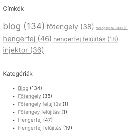
Címkék
blog
(134)
főtengely
(38)
főtengely felújítás
(1)
hengerfej
(46)
hengerfej felújítás
(18)
injektor
(36)
Kategóriák
Blog
(134)
Főtengely
(38)
Főtengely felújítűs
(1)
Főtengey felújítás
(1)
Hengerfej
(47)
Hengerfej felújítás
(19)