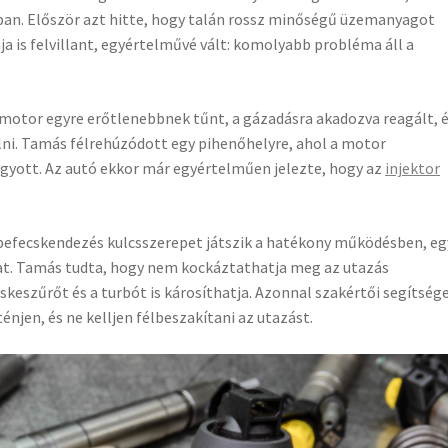
ban. Először azt hitte, hogy talán rossz minőségű üzemanyagot
a is felvillant, egyértelművé vált: komolyabb probléma áll a
 motor egyre erőtlenebbnek tűnt, a gázadásra akadozva reagált, 
llni. Tamás félrehúzódott egy pihenőhelyre, ahol a motor
hagyott. Az autó ekkor már egyértelműen jelezte, hogy az
injektor
efecskendezés kulcsszerepet játszik a hatékony működésben, eg
hat. Tamás tudta, hogy nem kockáztathatja meg az utazás
skeszűrőt és a turbót is károsíthatja. Azonnal szakértői segítség
njen, és ne kelljen félbeszakítani az utazást.