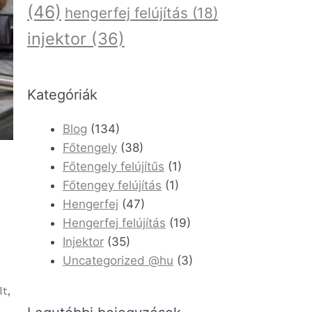
(46)
hengerfej felújítás
(18)
injektor
(36)
Kategóriák
Blog
(134)
Főtengely
(38)
Főtengely felújítűs
(1)
Főtengey felújítás
(1)
Hengerfej
(47)
Hengerfej felújítás
(19)
Injektor
(35)
Uncategorized @hu
(3)
lt,