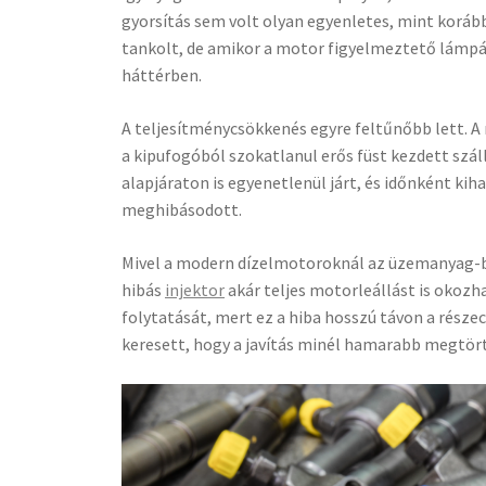
gyorsítás sem volt olyan egyenletes, mint koráb
tankolt, de amikor a motor figyelmeztető lámpáj
háttérben.
A teljesítménycsökkenés egyre feltűnőbb lett. A
a kipufogóból szokatlanul erős füst kezdett szá
alapjáraton is egyenetlenül járt, és időnként ki
meghibásodott.
Mivel a modern dízelmotoroknál az üzemanyag-b
hibás
injektor
akár teljes motorleállást is okoz
folytatását, mert ez a hiba hosszú távon a részec
keresett, hogy a javítás minél hamarabb megtörté