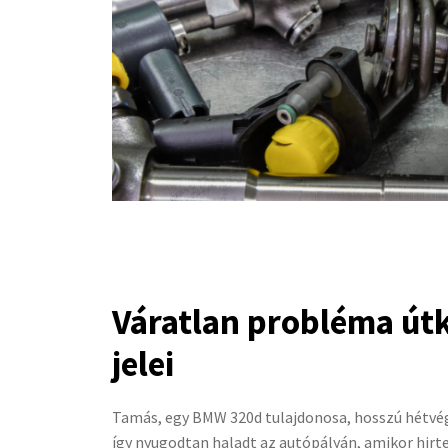
Váratlan probléma út
jelei
Tamás, egy BMW 320d tulajdonosa, hosszú hétvégi
így nyugodtan haladt az autópályán, amikor hirt