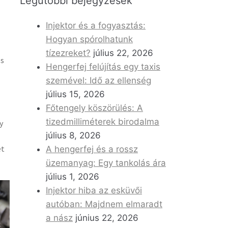
Legutóbbi bejegyzések
Injektor és a fogyasztás:
Hogyan spórolhatunk
tízezreket?
július 22, 2026
és
Hengerfej felújítás egy taxis
szemével: Idő az ellenség
július 15, 2026
Főtengely köszörülés: A
tizedmilliméterek birodalma
y
július 8, 2026
et
A hengerfej és a rossz
üzemanyag: Egy tankolás ára
július 1, 2026
Injektor hiba az esküvői
autóban: Majdnem elmaradt
a nász
június 22, 2026