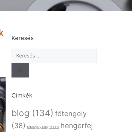
k
Keresés
Címkék
blog
(134)
főtengely
hengerfej
(38)
főtengely felújítás
(1)