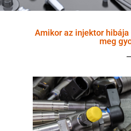
Amikor az injektor hibája
meg gyo