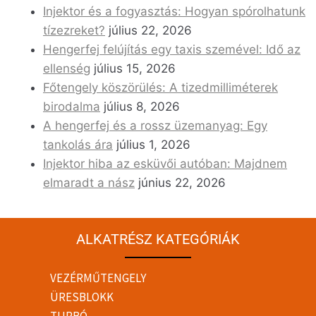
Injektor és a fogyasztás: Hogyan spórolhatunk
tízezreket?
július 22, 2026
Hengerfej felújítás egy taxis szemével: Idő az
ellenség
július 15, 2026
Főtengely köszörülés: A tizedmilliméterek
birodalma
július 8, 2026
A hengerfej és a rossz üzemanyag: Egy
tankolás ára
július 1, 2026
Injektor hiba az esküvői autóban: Majdnem
elmaradt a nász
június 22, 2026
ALKATRÉSZ KATEGÓRIÁK
VEZÉRMŰTENGELY
ÜRESBLOKK
TURBÓ