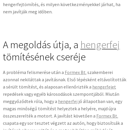
hengerfejtömítés, és milyen következményekkel járhat, ha
nem javítják meg időben.
A megoldás útja, a
hengerfej
tömítésének cseréje
A probléma felismerése után a
Formex Bt.
szakemberei
azonnal nekiláttak a javításnak. Első lépésként eltávolították
a sérült tömítést, és alaposan ellenőrizték a
hengerfejet
repedések vagy egyéb károsodások szempontjából. Miután
meggyőződtek róla, hogy a
hengerfej
jó állapotban van, egy
magas minőségű tömítést helyeztek a helyére, majd újra
összeszerelték a motort. A javítást követően a
Formex Bt.
csapata egy sor tesztet végzett az autón, hogy biztosítsák a