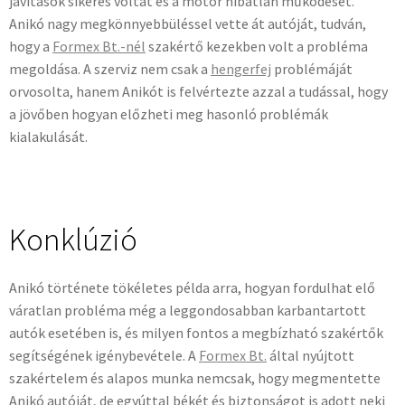
javítások sikeres voltát és a motor hibátlan működését.
Anikó nagy megkönnyebbüléssel vette át autóját, tudván,
hogy a
Formex Bt.-nél
szakértő kezekben volt a probléma
megoldása. A szerviz nem csak a
hengerfej
problémáját
orvosolta, hanem Anikót is felvértezte azzal a tudással, hogy
a jövőben hogyan előzheti meg hasonló problémák
kialakulását.
Konklúzió
Anikó története tökéletes példa arra, hogyan fordulhat elő
váratlan probléma még a leggondosabban karbantartott
autók esetében is, és milyen fontos a megbízható szakértők
segítségének igénybevétele. A
Formex Bt.
által nyújtott
szakértelem és alapos munka nemcsak, hogy megmentette
Anikó autóját, de egyúttal békét és biztonságot is adott neki