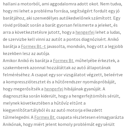
hallani a motorból, ami aggodalomra adott okot. Nem tudva,
hogy mi lehet a probléma forrása, segítségért fordult egy jó
barátjához, aki szenvedélyes autókedvelőnek számított. Egy
rövid próbaút során a barát gyorsan felismerte a jeleket, és
arra a következtetésre jutott, hogy a
hengerfej
lehet a ludas,
de szervizbe kell vinni az autót a pontos diagnózisért. Anikó
barátja a
Formex Bt.-t
javasolta, mondván, hogy ott a legjobb
kezekben lesz az autója.
Amikor Anikó és barátja a
Formex Bt.
műhelyébe érkeztek, a
szakemberek azonnal hozzáláttak az autó állapotának
felméréséhez. A csapat egy sor vizsgálatot végzett, beleértve
a kompressziótesztet és a hűtőrendszer nyomáspróbáját,
hogy megerősítsék a
hengerfej
hibájának gyanúját. A
diagnosztika során kiderült, hogy a hengerfejtömítés sérült,
melynek következtében a hűtővíz eltűnt a
kiegyenlítőtartályból és az autó motorja elkezdett
túlmelegedni. A
Formex Bt.
csapata részletesen elmagyarázta
Anikónak, hogy miért jelent komoly problémát egy sérült