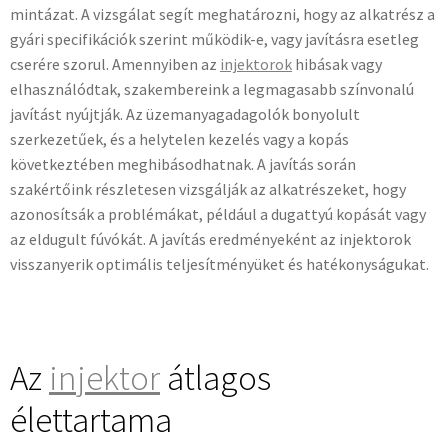
mintázat. A vizsgálat segít meghatározni, hogy az alkatrész a
gyári specifikációk szerint működik-e, vagy javításra esetleg
cserére szorul. Amennyiben az
injektorok
hibásak vagy
elhasználódtak, szakembereink a legmagasabb színvonalú
javítást nyújtják. Az üzemanyagadagolók bonyolult
szerkezetűek, és a helytelen kezelés vagy a kopás
következtében meghibásodhatnak. A javítás során
szakértőink részletesen vizsgálják az alkatrészeket, hogy
azonosítsák a problémákat, például a dugattyú kopását vagy
az eldugult fúvókát. A javítás eredményeként az injektorok
visszanyerik optimális teljesítményüket és hatékonyságukat.
Az
injektor
átlagos
élettartama