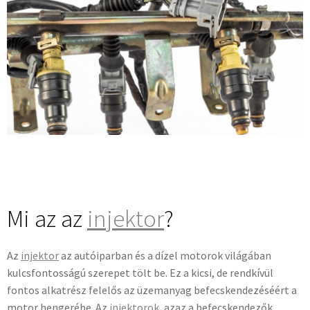
Mi az az
injektor
?
Az
injektor
az autóiparban és a dízel motorok világában
kulcsfontosságú szerepet tölt be. Ez a kicsi, de rendkívül
fontos alkatrész felelős az üzemanyag befecskendezéséért a
motor hengerébe. Az
injektorok
, azaz a befecskendezők