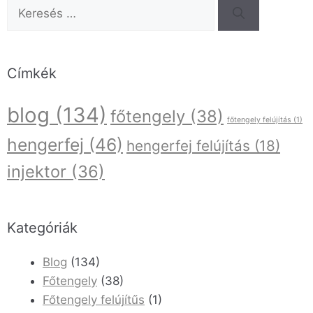
Címkék
blog
(134)
főtengely
(38)
főtengely felújítás
(1)
hengerfej
(46)
hengerfej felújítás
(18)
injektor
(36)
Kategóriák
Blog
(134)
Főtengely
(38)
Főtengely felújítűs
(1)