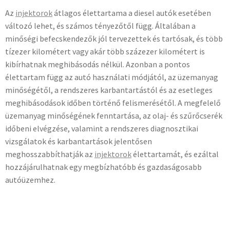
Az
injektorok
átlagos élettartama a diesel autók esetében
változó lehet, és számos tényezőtől függ. Általában a
minőségi befecskendezők jól tervezettek és tartósak, és több
tízezer kilométert vagy akár több százezer kilométert is
kibírhatnak meghibásodás nélkül. Azonban a pontos
élettartam függ az autó használati módjától, az üzemanyag
minőségétől, a rendszeres karbantartástól és az esetleges
meghibásodások időben történő felismerésétől. A megfelelő
üzemanyag minőségének fenntartása, az olaj- és szűrőcserék
időbeni elvégzése, valamint a rendszeres diagnosztikai
vizsgálatok és karbantartások jelentősen
meghosszabbíthatják az
injektorok
élettartamát, és ezáltal
hozzájárulhatnak egy megbízhatóbb és gazdaságosabb
autóüzemhez.