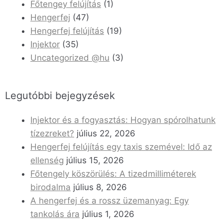
Főtengey felújítás
(1)
Hengerfej
(47)
Hengerfej felújítás
(19)
Injektor
(35)
Uncategorized @hu
(3)
Legutóbbi bejegyzések
Injektor és a fogyasztás: Hogyan spórolhatunk
tízezreket?
július 22, 2026
Hengerfej felújítás egy taxis szemével: Idő az
ellenség
július 15, 2026
Főtengely köszörülés: A tizedmilliméterek
birodalma
július 8, 2026
A hengerfej és a rossz üzemanyag: Egy
tankolás ára
július 1, 2026