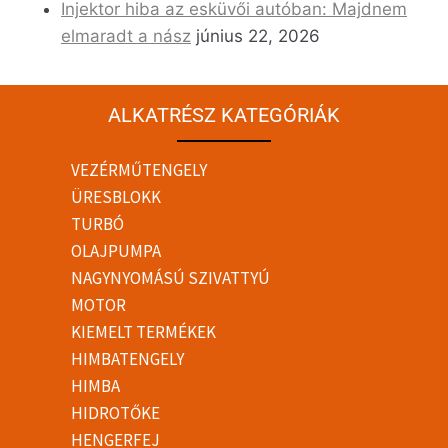
Injektor hiba az esküvői autóban: Majdnem
elmaradt a nász
június 22, 2026
ALKATRÉSZ KATEGÓRIÁK
VEZÉRMŰTENGELY
ÜRESBLOKK
TURBÓ
OLAJPUMPA
NAGYNYOMÁSÚ SZIVATTYÚ
MOTOR
KIEMELT TERMÉKEK
HIMBATENGELY
HIMBA
HIDROTŐKE
HENGERFEJ