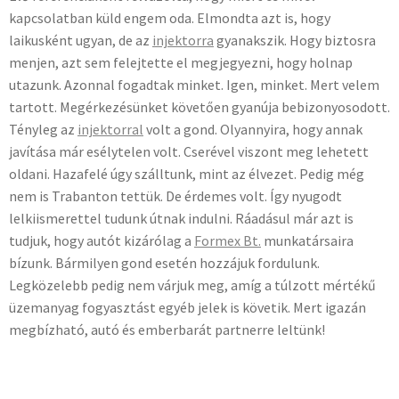
kapcsolatban küld engem oda. Elmondta azt is, hogy
laikusként ugyan, de az
injektorra
gyanakszik. Hogy biztosra
menjen, azt sem felejtette el megjegyezni, hogy holnap
utazunk. Azonnal fogadtak minket. Igen, minket. Mert velem
tartott. Megérkezésünket követően gyanúja bebizonyosodott.
Tényleg az
injektorral
volt a gond. Olyannyira, hogy annak
javítása már esélytelen volt. Cserével viszont meg lehetett
oldani. Hazafelé úgy szálltunk, mint az élvezet. Pedig még
nem is Trabanton tettük. De érdemes volt. Így nyugodt
lelkiismerettel tudunk útnak indulni. Ráadásul már azt is
tudjuk, hogy autót kizárólag a
Formex Bt.
munkatársaira
bízunk. Bármilyen gond esetén hozzájuk fordulunk.
Legközelebb pedig nem várjuk meg, amíg a túlzott mértékű
üzemanyag fogyasztást egyéb jelek is követik. Mert igazán
megbízható, autó és emberbarát partnerre leltünk!