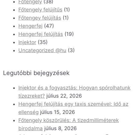
Főtengely
(38)
Főtengely felújítűs
(1)
Főtengey felújítás
(1)
Hengerfej
(47)
Hengerfej felújítás
(19)
Injektor
(35)
Uncategorized @hu
(3)
Legutóbbi bejegyzések
Injektor és a fogyasztás: Hogyan spórolhatunk
tízezreket?
július 22, 2026
Hengerfej felújítás egy taxis szemével: Idő az
ellenség
július 15, 2026
Főtengely köszörülés: A tizedmilliméterek
birodalma
július 8, 2026