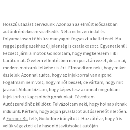
Hosszú utazást tervezünk. Azonban az elmúlt időszakban
autónk érdekesen viselkedik. Néha nehezen indul és
folyamatosan több üzemanyagot fogyaszt a kelleténél. Ma
reggel pedig ezekhez új jelenség is csatlakozott. Egyenetlenül
kezdett járni a motor. Gondoltam, hogy megkeresem Tibi
barátomat. Ő velem ellentétben nem pusztán vezet, de a mai,
modern motorok lelkéhez is ért. Elmondtam neki, hogy miket
észlelek. Azonnal tudta, hogy az
injektorral
van a gond.
Fogalmam nem volt, hogy miről beszél, de vártam, hogy mit
javasol. Abban bíztam, hogy képes lesz azonnal megoldani
injektorhoz
kapcsolódó gondunkat. Tévedtem.
Autószerelőhöz küldött. Felvázoltam neki, hogy holnap útnak
indulunk. Kértem, hogy adjon javaslatot autószerelőt illetően.
A
Formex Bt.
felé, Gödöllőre irányított. Hozzátéve, hogy ő is
velük végezteti el a hasonló javításokat autóján.