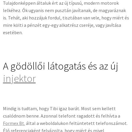
Tulajdonképpen általuk ért az új típusú, modern motorok
lelkéhez. Ők ugyanis nem pusztán javítanak, de magyaráznak
is. Tehát, aki hozzájuk fordul, tisztában van vele, hogy miért és
mire költi a pénzét egy-egy alkatrész cseréje, vagy javítása
esetében.
A gödöllői látogatás és az új
injektor
Mindig is tudtam, hogy Tibi igaz barát. Most sem kellett
csalódnom benne. Azonnal telefont ragadott és felhívta a
Formex Bt.
által a weboldalukon feltüntetett telefonszámot.
Élő referenciaként felvázolta, hogy miért és mivel