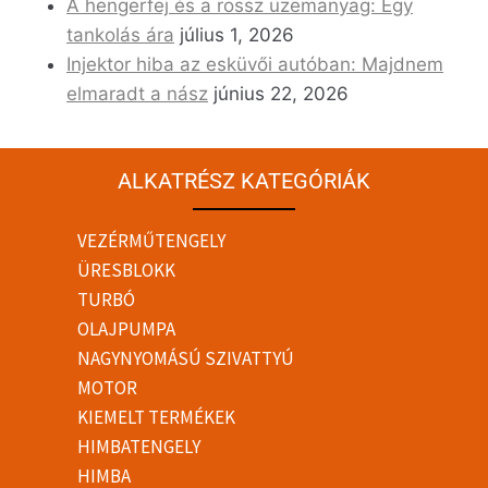
A hengerfej és a rossz üzemanyag: Egy
tankolás ára
július 1, 2026
Injektor hiba az esküvői autóban: Majdnem
elmaradt a nász
június 22, 2026
ALKATRÉSZ KATEGÓRIÁK
VEZÉRMŰTENGELY
ÜRESBLOKK
TURBÓ
OLAJPUMPA
NAGYNYOMÁSÚ SZIVATTYÚ
MOTOR
KIEMELT TERMÉKEK
HIMBATENGELY
HIMBA