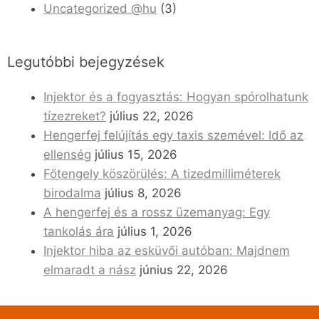
Uncategorized @hu
(3)
Legutóbbi bejegyzések
Injektor és a fogyasztás: Hogyan spórolhatunk
tízezreket?
július 22, 2026
Hengerfej felújítás egy taxis szemével: Idő az
ellenség
július 15, 2026
Főtengely köszörülés: A tizedmilliméterek
birodalma
július 8, 2026
A hengerfej és a rossz üzemanyag: Egy
tankolás ára
július 1, 2026
Injektor hiba az esküvői autóban: Majdnem
elmaradt a nász
június 22, 2026