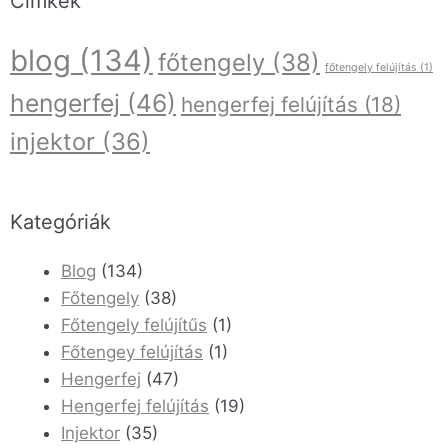
Címkék
blog
(134)
főtengely
(38)
főtengely felújítás
(1)
hengerfej
(46)
hengerfej felújítás
(18)
injektor
(36)
Kategóriák
Blog
(134)
Főtengely
(38)
Főtengely felújítűs
(1)
Főtengey felújítás
(1)
Hengerfej
(47)
Hengerfej felújítás
(19)
Injektor
(35)