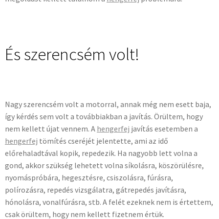
És szerencsém volt!
Nagy szerencsém volt a motorral, annak még nem esett baja,
így kérdés sem volt a továbbiakban a javítás. Örültem, hogy
nem kellett újat vennem. A
hengerfej
javítás esetemben a
hengerfej
tömítés cseréjét jelentette, ami az idő
előrehaladtával kopik, repedezik. Ha nagyobb lett volna a
gond, akkor szükség lehetett volna síkolásra, köszörülésre,
nyomáspróbára, hegesztésre, csiszolásra, fúrásra,
polírozásra, repedés vizsgálatra, gátrepedés javításra,
hónolásra, vonalfúrásra, stb. A felét ezeknek nem is értettem,
csak örültem, hogy nem kellett fizetnem értük.