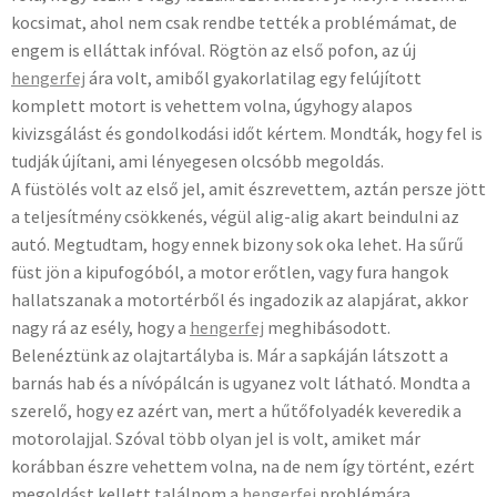
kocsimat, ahol nem csak rendbe tették a problémámat, de
engem is elláttak infóval. Rögtön az első pofon, az új
hengerfej
ára volt, amiből gyakorlatilag egy felújított
komplett motort is vehettem volna, úgyhogy alapos
kivizsgálást és gondolkodási időt kértem. Mondták, hogy fel is
tudják újítani, ami lényegesen olcsóbb megoldás.
A füstölés volt az első jel, amit észrevettem, aztán persze jött
a teljesítmény csökkenés, végül alig-alig akart beindulni az
autó. Megtudtam, hogy ennek bizony sok oka lehet. Ha sűrű
füst jön a kipufogóból, a motor erőtlen, vagy fura hangok
hallatszanak a motortérből és ingadozik az alapjárat, akkor
nagy rá az esély, hogy a
hengerfej
meghibásodott.
Belenéztünk az olajtartályba is. Már a sapkáján látszott a
barnás hab és a nívópálcán is ugyanez volt látható. Mondta a
szerelő, hogy ez azért van, mert a hűtőfolyadék keveredik a
motorolajjal. Szóval több olyan jel is volt, amiket már
korábban észre vehettem volna, na de nem így történt, ezért
megoldást kellett találnom a
hengerfej
problémára.