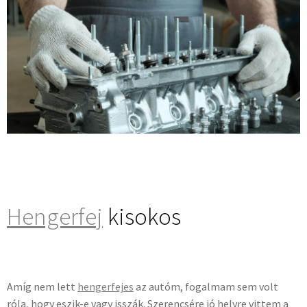
Hengerfej
kisokos
Amíg nem lett
hengerfejes
az autóm, fogalmam sem volt
róla, hogy eszik-e vagy isszák. Szerencsére jó helyre vittem a