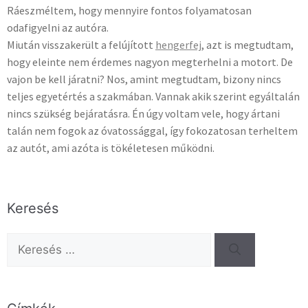
Ráeszméltem, hogy mennyire fontos folyamatosan
odafigyelni az autóra.
Miután visszakerült a felújított
hengerfej
, azt is megtudtam,
hogy eleinte nem érdemes nagyon megterhelni a motort. De
vajon be kell járatni? Nos, amint megtudtam, bizony nincs
teljes egyetértés a szakmában. Vannak akik szerint egyáltalán
nincs szükség bejáratásra. Én úgy voltam vele, hogy ártani
talán nem fogok az óvatossággal, így fokozatosan terheltem
az autót, ami azóta is tökéletesen működni.
Keresés