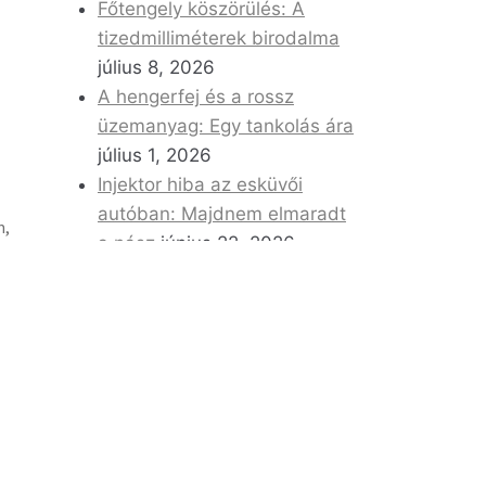
Főtengely köszörülés: A
tizedmilliméterek birodalma
július 8, 2026
A hengerfej és a rossz
üzemanyag: Egy tankolás ára
július 1, 2026
Injektor hiba az esküvői
autóban: Majdnem elmaradt
m,
a nász
június 22, 2026
y