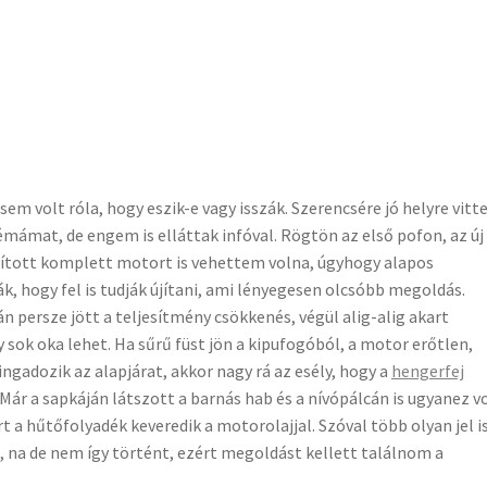
m volt róla, hogy eszik-e vagy isszák. Szerencsére jó helyre vit
mámat, de engem is elláttak infóval. Rögtön az első pofon, az új
újított komplett motort is vehettem volna, úgyhogy alapos
k, hogy fel is tudják újítani, ami lényegesen olcsóbb megoldás.
án persze jött a teljesítmény csökkenés, végül alig-alig akart
sok oka lehet. Ha sűrű füst jön a kipufogóból, a motor erőtlen,
ngadozik az alapjárat, akkor nagy rá az esély, hogy a
hengerfej
Már a sapkáján látszott a barnás hab és a nívópálcán is ugyanez v
t a hűtőfolyadék keveredik a motorolajjal. Szóval több olyan jel i
 na de nem így történt, ezért megoldást kellett találnom a