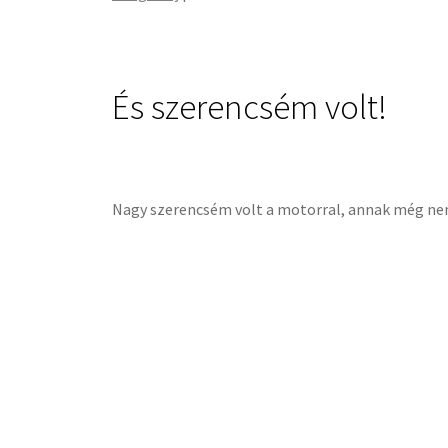
És szerencsém volt!
Nagy szerencsém volt a motorral, annak még nem 
hogy nem kellett újat vennem. A
hengerfej
javítá
előrehaladtával kopik, repedezik. Ha nagyobb let
köszörülésre, nyomáspróbára, hegesztésre, csiszo
javításra, hónolásra, vonalfúrásra, stb. A felét
értük. Ráeszméltem, hogy mennyire fontos folya
Miután visszakerült a felújított
hengerfej
, azt i
motort. De vajon be kell járatni? Nos, amint me
szerint egyáltalán nincs szükség bejáratásra. Én
fokozatosan terheltem az autót, ami azóta is t