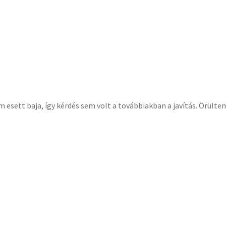
esett baja, így kérdés sem volt a továbbiakban a javítás. Örülte
s esetemben a hengerfej tömítés cseréjét jelentette, ami az idő
t volna a gond, akkor szükség lehetett volna síkolásra,
lásra, fúrásra, polírozásra, repedés vizsgálatra, gátrepedés
 ezeknek nem is értettem, csak örültem, hogy nem kellett fizetnem
matosan odafigyelni az autóra.
s megtudtam, hogy eleinte nem érdemes nagyon megterhelni a
gtudtam, bizony nincs teljes egyetértés a szakmában. Vannak akik
 úgy voltam vele, hogy ártani talán nem fogok az óvatossággal, íg
ökéletesen működni.