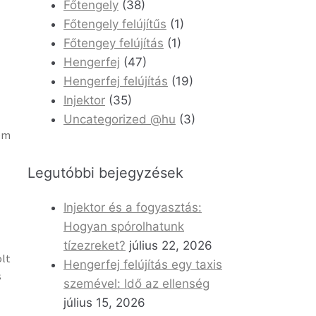
Főtengely
(38)
Főtengely felújítűs
(1)
Főtengey felújítás
(1)
Hengerfej
(47)
Hengerfej felújítás
(19)
Injektor
(35)
Uncategorized @hu
(3)
tem
Legutóbbi bejegyzések
Injektor és a fogyasztás:
Hogyan spórolhatunk
tízezreket?
július 22, 2026
olt
Hengerfej felújítás egy taxis
s
szemével: Idő az ellenség
július 15, 2026