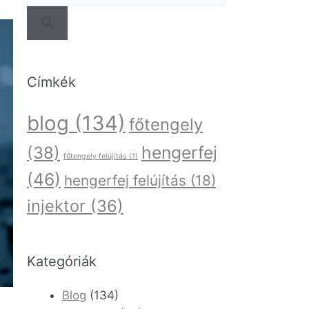
Címkék
blog
(134)
főtengely
hengerfej
(38)
főtengely felújítás
(1)
(46)
hengerfej felújítás
(18)
injektor
(36)
Kategóriák
Blog
(134)