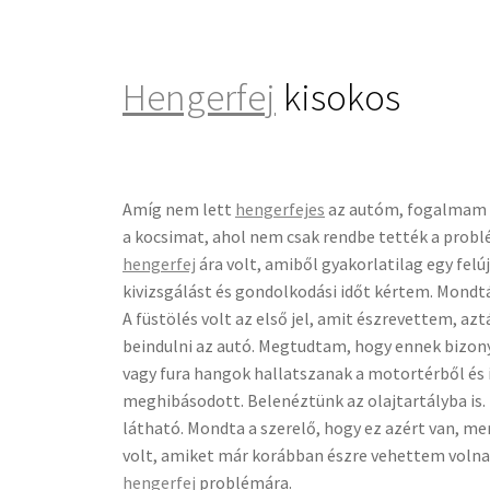
Hengerfej
kisokos
Amíg nem lett
hengerfejes
az autóm, fogalmam se
a kocsimat, ahol nem csak rendbe tették a problé
hengerfej
ára volt, amiből gyakorlatilag egy fel
kivizsgálást és gondolkodási időt kértem. Mondtá
A füstölés volt az első jel, amit észrevettem, azt
beindulni az autó. Megtudtam, hogy ennek bizony 
vagy fura hangok hallatszanak a motortérből és i
meghibásodott. Belenéztünk az olajtartályba is. 
látható. Mondta a szerelő, hogy ez azért van, mer
volt, amiket már korábban észre vehettem volna,
hengerfej
problémára.