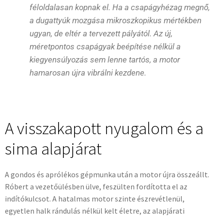
féloldalasan kopnak el. Ha a csapágyhézag megnő,
a dugattyúk mozgása mikroszkopikus mértékben
ugyan, de eltér a tervezett pályától. Az új,
méretpontos csapágyak beépítése nélkül a
kiegyensúlyozás sem lenne tartós, a motor
hamarosan újra vibrálni kezdene.
A visszakapott nyugalom és a
sima alapjárat
A gondos és aprólékos gépmunka után a motor újra összeállt.
Róbert a vezetőülésben ülve, feszülten fordította el az
indítókulcsot. A hatalmas motor szinte észrevétlenül,
egyetlen halk rándulás nélkül kelt életre, az alapjárati