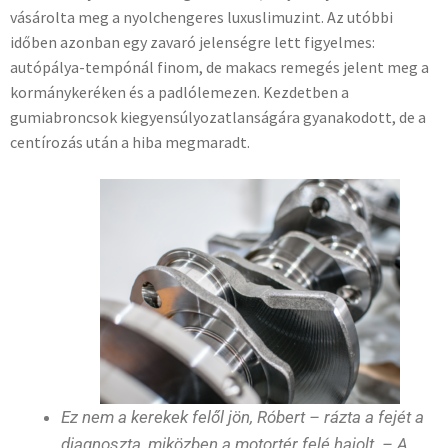
vásárolta meg a nyolchengeres luxuslimuzint. Az utóbbi
időben azonban egy zavaró jelenségre lett figyelmes:
autópálya-tempónál finom, de makacs remegés jelent meg a
kormánykeréken és a padlólemezen. Kezdetben a
gumiabroncsok kiegyensúlyozatlanságára gyanakodott, de a
centírozás után a hiba megmaradt.
Ez nem a kerekek felől jön, Róbert – rázta a fejét a
diagnoszta, miközben a motortér felé hajolt. – A