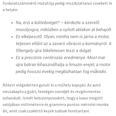
fordulatszámmérő mutatója pedig mozdulatlanul cövekelt le
a helyén.
Na, érzi a különbséget? – kérdezte a szerelő
mosolyogva, miközben a nyitott ablakon át behajolt.
Ez elképesztő. Olyan, mintha nem is járna a motor,
teljesen eltűnt az a zavaró vibráció a kormányról. A
főtengely újra tökéletesen teszi a dolgát.
Ez a precíziós centírozás eredménye. Most már
újra bátran kihasználhatja a limuzin erejét, a motor
pedig hosszú évekig megbízhatóan fog működni.
Róbert elégedetten gurult ki a műhely kapuján. Az autó
visszakapta a gyári, fenséges csendjét és rezgésmentes
suhanását. Ismét bebizonyosodott, hogy a luxus mögött
valójában milliméterre és grammra pontos mérnöki munka
áll, amit csak szakértő kezek tudnak fenntartani.