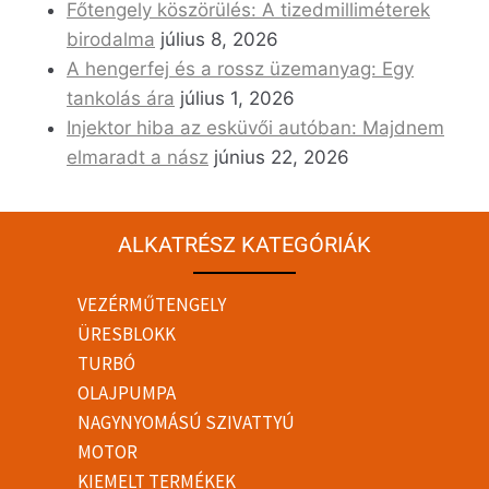
Főtengely köszörülés: A tizedmilliméterek
birodalma
július 8, 2026
A hengerfej és a rossz üzemanyag: Egy
tankolás ára
július 1, 2026
Injektor hiba az esküvői autóban: Majdnem
elmaradt a nász
június 22, 2026
ALKATRÉSZ KATEGÓRIÁK
VEZÉRMŰTENGELY
ÜRESBLOKK
TURBÓ
OLAJPUMPA
NAGYNYOMÁSÚ SZIVATTYÚ
MOTOR
KIEMELT TERMÉKEK