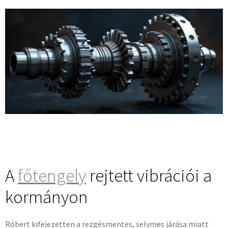
A
főtengely
rejtett vibrációi a
kormányon
Róbert kifejezetten a rezgésmentes, selymes járása miatt