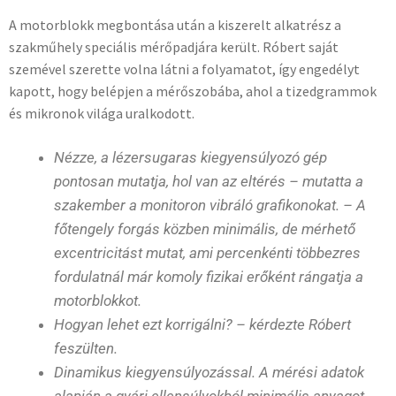
A motorblokk megbontása után a kiszerelt alkatrész a
szakműhely speciális mérőpadjára került. Róbert saját
szemével szerette volna látni a folyamatot, így engedélyt
kapott, hogy belépjen a mérőszobába, ahol a tizedgrammok
és mikronok világa uralkodott.
Nézze, a lézersugaras kiegyensúlyozó gép
pontosan mutatja, hol van az eltérés – mutatta a
szakember a monitoron vibráló grafikonokat. – A
főtengely forgás közben minimális, de mérhető
excentricitást mutat, ami percenkénti többezres
fordulatnál már komoly fizikai erőként rángatja a
motorblokkot.
Hogyan lehet ezt korrigálni? – kérdezte Róbert
feszülten.
Dinamikus kiegyensúlyozással. A mérési adatok
alapján a gyári ellensúlyokból minimális anyagot