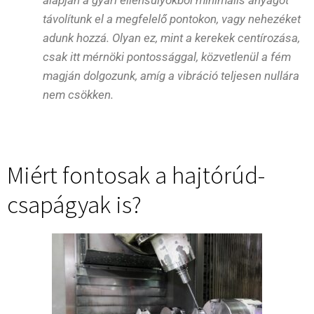
távolítunk el a megfelelő pontokon, vagy nehezéket
adunk hozzá. Olyan ez, mint a kerekek centírozása,
csak itt mérnöki pontossággal, közvetlenül a fém
magján dolgozunk, amíg a vibráció teljesen nullára
nem csökken.
Miért fontosak a hajtórúd-
csapágyak is?