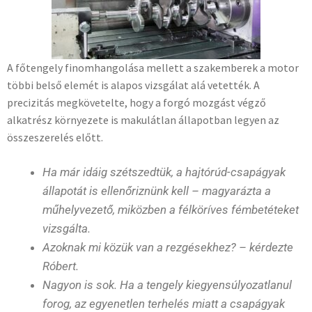
A főtengely finomhangolása mellett a szakemberek a motor
többi belső elemét is alapos vizsgálat alá vetették. A
precizitás megkövetelte, hogy a forgó mozgást végző
alkatrész környezete is makulátlan állapotban legyen az
összeszerelés előtt.
Ha már idáig szétszedtük, a hajtórúd-csapágyak
állapotát is ellenőriznünk kell – magyarázta a
műhelyvezető, miközben a félköríves fémbetéteket
vizsgálta.
Azoknak mi közük van a rezgésekhez? – kérdezte
Róbert.
Nagyon is sok. Ha a tengely kiegyensúlyozatlanul
forog, az egyenetlen terhelés miatt a csapágyak