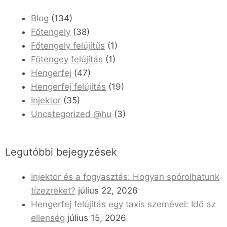
Blog
(134)
Főtengely
(38)
Főtengely felújítűs
(1)
Főtengey felújítás
(1)
Hengerfej
(47)
Hengerfej felújítás
(19)
Injektor
(35)
Uncategorized @hu
(3)
Legutóbbi bejegyzések
Injektor és a fogyasztás: Hogyan spórolhatunk
tízezreket?
július 22, 2026
Hengerfej felújítás egy taxis szemével: Idő az
ellenség
július 15, 2026